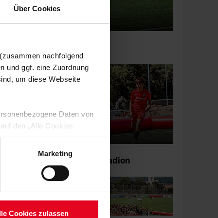
Über Cookies
Engagement 29.11.2022
Torwart-Tage 2022
n (zusammen nachfolgend
en und ggf. eine Zuordnung
 sind, um diese Webseite
 personenbezogene Daten von
 auf den „Alle Cookies
enden Verarbeitung Ihrer
 Art. 6 Abs. 1 lit. a DSGVO
Männer 04.09.2025
Marketing
Füchsle-Tage im Möslestadion
lauben“-Button bestätigen.
setzt. Ihre etwaig erteilten
serer
lle Cookies zulassen