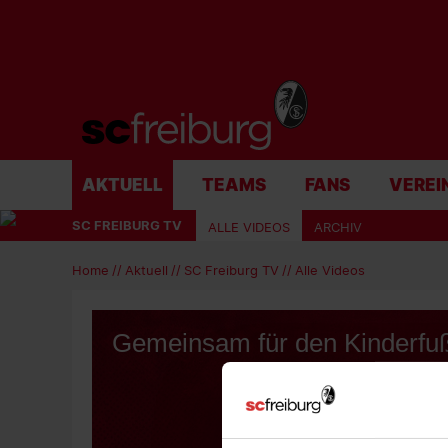
AKTUELL
TEAMS
FANS
VEREI
SC FREIBURG TV
ALLE VIDEOS
ARCHIV
Home
Aktuell
SC Freiburg TV
Alle Videos
Gemeinsam für den Kinderfuß