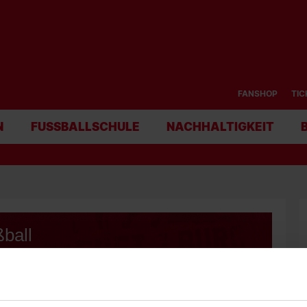
FANSHOP
TIC
N
FUSSBALLSCHULE
NACHHALTIGKEIT
ball