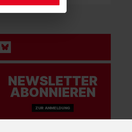
Frauen & Mädchen 04.09.2024
Füchsle-Tage 2024
NEWSLETTER
ABONNIEREN
Fußballschule 01.07.2024
Lexware wird neuer Hauptsponsor der
Freiburger Fußballschule
ZUR ANMELDUNG