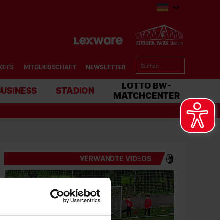
KETS
MITGLIEDSCHAFT
NEWSLETTER
BUSINESS
STADION
MATCHCENTER
VERWANDTE VIDEOS