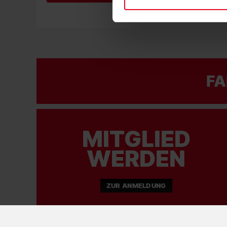
FA
MITGLIED
WERDEN
ZUR ANMELDUNG