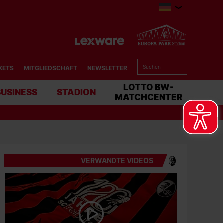
KETS
MITGLIEDSCHAFT
NEWSLETTER
BUSINESS
STADION
MATCHCENTER
VERWANDTE VIDEOS