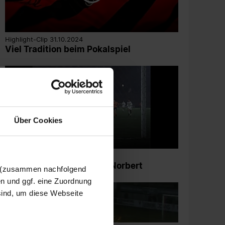
Highlight-Clip 31.10.2024
Viel Tradition beim Pokalspiel
Über Cookies
Highlight-Clip 28.07.2022
Traditions-Klassiker mit Norbert
n (zusammen nachfolgend
Martinelli
en und ggf. eine Zuordnung
 sind, um diese Webseite