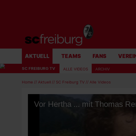
AKTUELL
TEAMS
FANS
VEREI
SC FREIBURG TV
ALLE VIDEOS
ARCHIV
Home
Aktuell
SC Freiburg TV
Alle Videos
Vor Hertha ... mit Thomas R