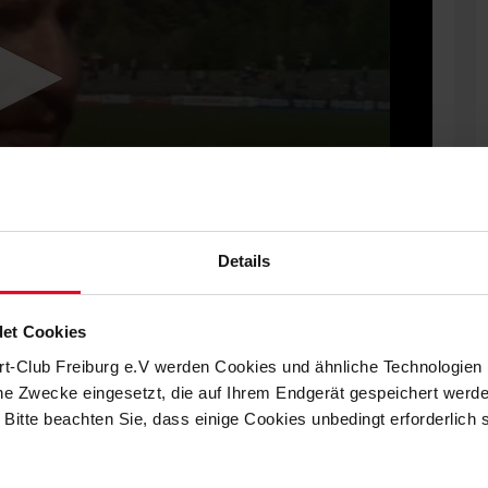
Details
et Cookies
rt-Club Freiburg e.V werden Cookies und ähnliche Technologie
k
che Zwecke eingesetzt, die auf Ihrem Endgerät gespeichert werd
 Bitte beachten Sie, dass einige Cookies unbedingt erforderlich
über die SpVgg Bayreuth. Der heute 61-Jährige mit Berliner
ns-Fragebogen aus.