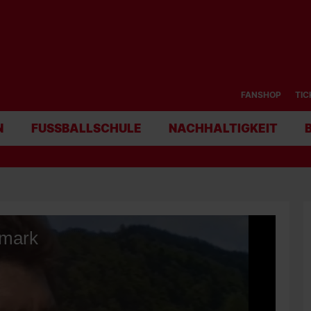
FANSHOP
TIC
N
FUSSBALLSCHULE
NACHHALTIGKEIT
emark