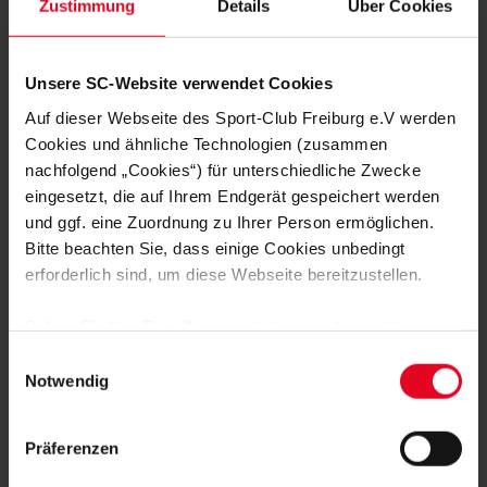
Zustimmung
Details
Über Cookies
SC II 28.01.2022
U23 18.05.2
PK nach Punkteteilung in Würzburg
U23-PK n
Unsere SC-Website verwendet Cookies
Köln
Auf dieser Webseite des Sport-Club Freiburg e.V werden
Cookies und ähnliche Technologien (zusammen
nachfolgend „Cookies“) für unterschiedliche Zwecke
eingesetzt, die auf Ihrem Endgerät gespeichert werden
und ggf. eine Zuordnung zu Ihrer Person ermöglichen.
FAN WERDEN:
Bitte beachten Sie, dass einige Cookies unbedingt
erforderlich sind, um diese Webseite bereitzustellen.
Sofern Sie Ihre Einwilligung erteilen, werden weitere
Cookies eingesetzt mittels derer auch personenbezogene
Einwilligungsauswahl
Daten von Ihnen (z.B. persönlichen Identifikatoren oder
Notwendig
MITGLIED WERDEN
IP-Adressen) verarbeitet werden. Durch Klicken auf den
„Alle Cookies zulassen“-Button stimmen Sie der
Präferenzen
Speicherung aller aufgeführten Cookies und der
ZUR ANMELDUNG
entsprechenden Verarbeitung Ihrer personenbezogenen