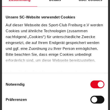
Highlight-Cli
Zum Genie
Unsere SC-Website verwendet Cookies
im Video
Auf dieser Webseite des Sport-Club Freiburg e.V werden
Cookies und ähnliche Technologien (zusammen
nachfolgend „Cookies“) für unterschiedliche Zwecke
eingesetzt, die auf Ihrem Endgerät gespeichert werden
FAN WERDEN:
und ggf. eine Zuordnung zu Ihrer Person ermöglichen.
Bitte beachten Sie, dass einige Cookies unbedingt
erforderlich sind, um diese Webseite bereitzustellen.
Sofern Sie Ihre Einwilligung erteilen, werden weitere
Cookies eingesetzt mittels derer auch personenbezogene
Einwilligungsauswahl
Daten von Ihnen (z.B. persönlichen Identifikatoren oder
MITGLIED WERDEN
Notwendig
IP-Adressen) verarbeitet werden. Durch Klicken auf den
„Alle Cookies zulassen“-Button stimmen Sie der
Präferenzen
ZUR ANMELDUNG
Speicherung aller aufgeführten Cookies und der
entsprechenden Verarbeitung Ihrer personenbezogenen