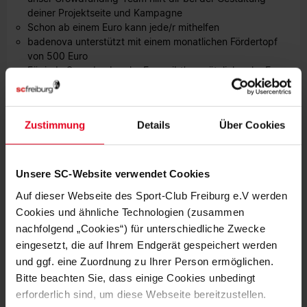
deiner Projektseite und Kampagne
Schon ab einem Euro kann jede/r mithelfen
badenova unterstützt mit einem monatlichen Fördertopf
von 500 Euro
Für jede Spende ab zehn Euro gibt’s zusätzlich zehn Euro
obendrauf
Und das Beste? Seit August läuft unsere Aktion mit dem SC
Zustimmung
Details
Über Cookies
Freiburg: Für jedes Heimtor der Bundesligateams der Frauen
und Männer des SC Freiburg fließen 100 Euro extra in den
Fördertopf – und das bis Ende 2025! So wird jeder Treffer
zum Volltreffer für gute Ideen.
Unsere SC-Website verwendet Cookies
Auf dieser Webseite des Sport-Club Freiburg e.V werden
Schon über 287.500 Euro wurden für 61 Herzensprojekte
Cookies und ähnliche Technologien (zusammen
gesammelt. Jetzt bist du dran: Teile deine Idee, begeistere
nachfolgend „Cookies“) für unterschiedliche Zwecke
Unterstützer*innen und bring dein Projekt ins Rollen.
Gemeinsam können wir Großes bewegen.
eingesetzt, die auf Ihrem Endgerät gespeichert werden
und ggf. eine Zuordnung zu Ihrer Person ermöglichen.
ZUR WEBSITE
Bitte beachten Sie, dass einige Cookies unbedingt
erforderlich sind, um diese Webseite bereitzustellen.