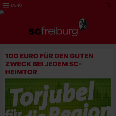
MENÜ
100 EURO FÜR DEN GUTEN
ZWECK BEI JEDEM SC-
HEIMTOR