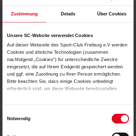
Zustimmung
Details
Über Cookies
Unsere SC-Website verwendet Cookies
Auf dieser Webseite des Sport-Club Freiburg e.V werden
Cookies und ähnliche Technologien (zusammen
DAS "HEIMSPIEL" ZUM DOWNLOAD
nachfolgend „Cookies“) für unterschiedliche Zwecke
eingesetzt, die auf Ihrem Endgerät gespeichert werden
und ggf. eine Zuordnung zu Ihrer Person ermöglichen.
Bitte beachten Sie, dass einige Cookies unbedingt
erforderlich sind, um diese Webseite bereitzustellen.
Sofern Sie Ihre Einwilligung erteilen, werden weitere
Cookies eingesetzt mittels derer auch personenbezogene
Einwilligungsauswahl
Daten von Ihnen (z.B. persönlichen Identifikatoren oder
Notwendig
IP-Adressen) verarbeitet werden. Durch Klicken auf den
„Alle Cookies zulassen“-Button stimmen Sie der