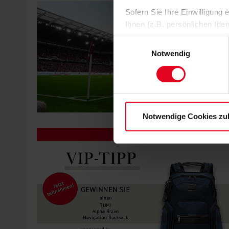
Sofern Sie Ihre Einwilligung
Ihnen (z.B. persönlichen Ide
zulassen“-Button stimmen Sie
Einwilligungsauswahl
personenbezogenen Daten für
Notwendig
zu. Sie können auch eine eig
Soweit Sie „Notwendige Cooki
Einwilligungen können Sie je
Datenschutzerklärung
und
Notwendige Cookies zu
DRUBBA VIP-TIPP