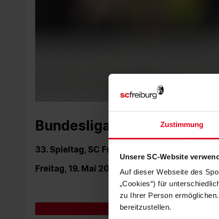
Bundesliga Saison 2022/2
Zustimmung
33. Spieltag, SC Freiburg - VfL Wolfsburg
Unsere SC-Website verwend
Freitag, 19. Mai 2023 - 20:30 Uhr
Auf dieser Webseite des Spo
„Cookies“) für unterschiedli
zu Ihrer Person ermöglichen.
bereitzustellen.
ZUSCHAUERINFORMATION