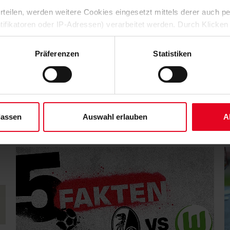
 erteilen, werden weitere Cookies eingesetzt mittels derer auch
ntifikatoren oder IP-Adressen) verarbeitet werden. Durch Klicken
 der Speicherung aller aufgeführten Cookies und der entsprech
 die unten jeweils angegebene Zwecke gem. § 25 Abs. 1 TDDDG,
Präferenzen
Statistiken
ene Auswahl treffen und diese durch Klicken auf den „Auswahl er
es“ auswählen, werden nur unbedingt erforderliche Cookies einge
derzeit widerrufen. Weitere Informationen entnehmen Sie bitte un
 unserem
Impressum
."
lassen
Auswahl erlauben
A
5 FAKTEN