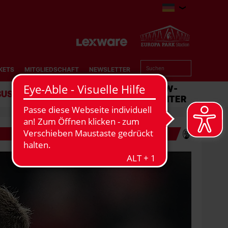
KETS
MITGLIEDSCHAFT
NEWSLETTER
BUSINESS
STADION
MATCHCENTER
BUSINESS-NEWSLETTER