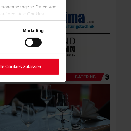
 personenbezogene Daten von
 auf den „Alle Cookies
enden Verarbeitung Ihrer
 Art. 6 Abs. 1 lit. a DSGVO
Marketing
lauben“-Button bestätigen.
setzt. Ihre etwaig erteilten
serer
lle Cookies zulassen
CATERING