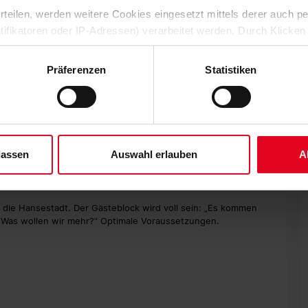
dem Halbfinale zu trainieren: "Die Jungs sind sehr
 erteilen, werden weitere Cookies eingesetzt mittels derer auch
deren."
ntifikatoren oder IP-Adressen) verarbeitet werden. Durch Klicken
 der Speicherung aller aufgeführten Cookies und der entsprech
unkt gut aus. In der zweiten Runde, dem Achtel- und
eßen durch - in Nürnberg, Köln und gegen Karlsruhe. In der 2.
 die unten jeweils angegebene Zwecke gem. § 25 Abs. 1 TDDDG,
Präferenzen
Statistiken
ch Selbstvertrauen für das Pokalduell. Nach drei Spielen ohne
ene Auswahl treffen und diese durch Klicken auf den „Auswahl er
use" ist auch das Stichwort für Streich: "Das Stadion wird
es“ auswählen, werden nur unbedingt erforderliche Cookies einge
nen. Ich hoffe sehr, dass wir mental stark sind und unser
derzeit widerrufen. Weitere Informationen entnehmen Sie bitte un
en."
 unserem
Impressum
."
, aber der Trainer warnt davor, den Sieg vom vergangenen
lassen
Auswahl erlauben
A
n - nur, weil wir mal ein Spiel mit 3:0 gewonnen haben, dass
ieriges Spiel. Wir fahren mit Demut nach Hamburg." Denn das
wir uns bis jetzt hart erkämpft haben, ermöglichen."
 die Hansestadt. Der Gästeblock wird voll sein: „Es kommen
voll. Was wollen wir mehr?“ Optimale Voraussetzungen.