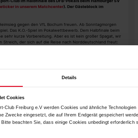
 Sport-Club im Halbfinale des DFB-Pokals beim Hamburger SV
veticker in unserem Matchcenter
). Der Gästeblock im
n Heimsieg gegen den VfL Bochum freuen. Ab Sonntagmorgen
Spiel. Das K.O.-Spiel im Pokalwettbewerb. Dem Halbfinale beim
e sehr kurze Vorbereitung. Aber es ist kein großer Spagat, wir
n Streich, der sich auf die Reise nach Norddeutschland freut:
immer gerne gegen den HSV gespielt, weil es ein großer Verein
 Ich bin gerne dort, weil es so anders ist als bei uns und ich
 und St. Pauli. Es ist immer etwas Besonderes, dort zu
ht der Sport-Club unter den letzten und damit besten vier
Details
 jetzt auch das Erreichen des Endspiels in Berlin ist. Wie das
? Keinesfalls mit Träumerei, erklärt Streich: "Ich lasse mich
ch bin nicht fürs Träumen da, ich habe mit meinen Kollegen etwas
et Cookies
rt-Club Freiburg e.V werden Cookies und ähnliche Technologie
che Zwecke eingesetzt, die auf Ihrem Endgerät gespeichert werd
 Bitte beachten Sie, dass einige Cookies unbedingt erforderlich
as Trainerteam ein weiteres Mal entscheiden. Yannik Keitel und
 krank gegen Bochum fehlte, ist keine Option. Die Mannschaft
er Spannung aufbauen". Auch damit, mal den einen oder anderen