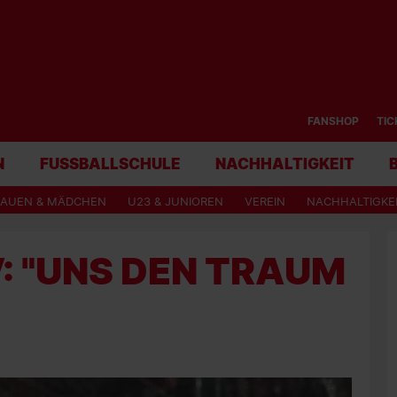
FANSHOP
TIC
N
FUSSBALLSCHULE
NACHHALTIGKEIT
RAUEN & MÄDCHEN
U23 & JUNIOREN
VEREIN
NACHHALTIGKE
: "UNS DEN TRAUM