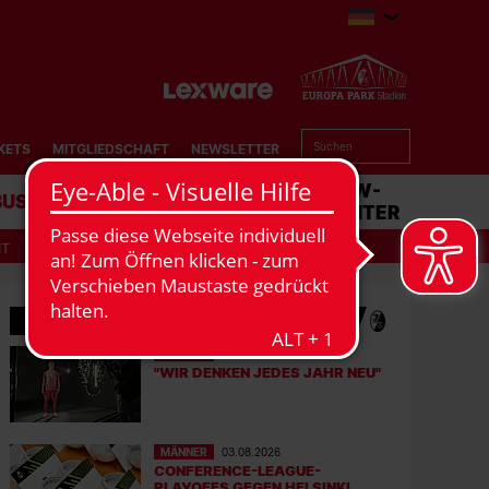
KETS
MITGLIEDSCHAFT
NEWSLETTER
BUSINESS
STADION
MATCHCENTER
IT
MEHR NEWS
MÄNNER
06.08.2026
"WIR DENKEN JEDES JAHR NEU"
MÄNNER
03.08.2026
CONFERENCE-LEAGUE-
PLAYOFFS GEGEN HELSINKI