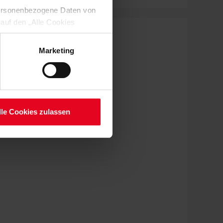
 personenbezogene Daten von
 auf den „Alle Cookies
enden Verarbeitung Ihrer
 Art. 6 Abs. 1 lit. a DSGVO
Marketing
lauben“-Button bestätigen.
setzt. Ihre etwaig erteilten
serer
lle Cookies zulassen