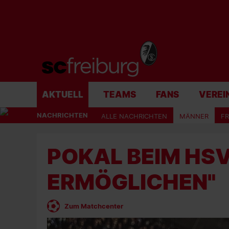
AKTUELL
TEAMS
FANS
VEREI
NACHRICHTEN
ALLE NACHRICHTEN
MÄNNER
F
POKAL BEIM HSV
ERMÖGLICHEN"
Zum Matchcenter