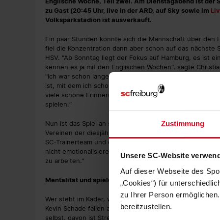
Englische Woche, Teil zwei. Am Dienstagabend ist der
zu Gast (20:45 Uhr, live in der ARD, auf Sky sowie im
Li
Volksparkstadion ist ausverkauft.
Ein paar Stunden konnte sich die Mannschaft über de
fiel die Konzentration dann aber schon auf das nächste 
HSV. "Ab Sonntag liegt der Fokus auf Hamburg, es ist ein
kennen es ja mit den Englischen Wochen", sagte Christia
"Ich war schon lange nicht mehr in Hamburg, habe aber 
ist, mit dem ich schon seit meiner Kindheit viel verbinde.
viele schöne Erinnerungen habe an Spiele gegen den HSV
spielen.“
Nun ist das Spiel an sich schon besonders. Immerhin ste
Zustimmung
Vereinen der diesjährigen Pokalsaison. Klar, dass das Ziel
SC-Trainerteam und die Mannschaft dorthin kommen wollen
nicht emotionalisieren, das ist nicht gut für den Kopf. I
Unsere SC-Website verwend
zu arbeiten."
Auf dieser Webseite des Spo
Mentalität und spielerische Qualität
„Cookies“) für unterschiedli
zu Ihrer Person ermöglichen.
Wer steht im Kader, wer in der Startelf? Darüber muss d
bereitzustellen.
Kevin Schade fallen aus, auch Manuel Gulde, der bereits
selbst, davon ist Streich überzeugt, wird "untereinand