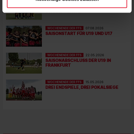
WOCHENENDE DER FFS
10.08.2026
ERFOLGREICHER AUFTAKT UND
STARKE MENTALITÄT
WOCHENENDE DER FFS
07.08.2026
SAISONSTART FÜR U19 UND U17
WOCHENENDE DER FFS
22.05.2026
SAISONABSCHLUSS DER U19 IN
FRANKFURT
WOCHENENDE DER FFS
15.05.2026
DREI ENDSPIELE, DREI POKALSIEGE