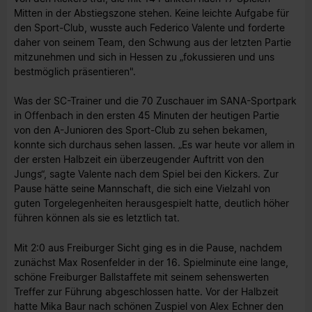
Mitten in der Abstiegszone stehen. Keine leichte Aufgabe für
den Sport-Club, wusste auch Federico Valente und forderte
daher von seinem Team, den Schwung aus der letzten Partie
mitzunehmen und sich in Hessen zu „fokussieren und uns
bestmöglich präsentieren".
Was der SC-Trainer und die 70 Zuschauer im SANA-Sportpark
in Offenbach in den ersten 45 Minuten der heutigen Partie
von den A-Junioren des Sport-Club zu sehen bekamen,
konnte sich durchaus sehen lassen. „Es war heute vor allem in
der ersten Halbzeit ein überzeugender Auftritt von den
Jungs“, sagte Valente nach dem Spiel bei den Kickers. Zur
Pause hätte seine Mannschaft, die sich eine Vielzahl von
guten Torgelegenheiten herausgespielt hatte, deutlich höher
führen können als sie es letztlich tat.
Mit 2:0 aus Freiburger Sicht ging es in die Pause, nachdem
zunächst Max Rosenfelder in der 16. Spielminute eine lange,
schöne Freiburger Ballstaffete mit seinem sehenswerten
Treffer zur Führung abgeschlossen hatte. Vor der Halbzeit
hatte Mika Baur nach schönen Zuspiel von Alex Echner den