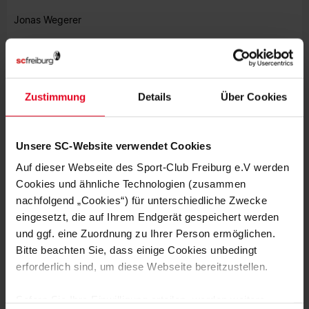
Jonas Wegerer
(Foto: A. Keller)
STENOGRAMM
Zustimmung
Details
Über Cookies
Kickers Offenbach:
Stritter - Reppel (46. Acun), Besso,
Kosch, Daaou - Schywalski, Mesanovic (46. Kim), Blockus,
Mahmuti - Starodid (46. Iraqui), von Hagen (46. Mrvelj)
Unsere SC-Website verwendet Cookies
Auf dieser Webseite des Sport-Club Freiburg e.V werden
Trainer:
Robin Trabert
Cookies und ähnliche Technologien (zusammen
nachfolgend „Cookies“) für unterschiedliche Zwecke
Sport-Club Freiburg:
Sauter - Fahrner, Rosenfelder (63.
eingesetzt, die auf Ihrem Endgerät gespeichert werden
Hülsenbusch), N. Wagner - Mertz, Pellegrino (79.
und ggf. eine Zuordnung zu Ihrer Person ermöglichen.
Moutassime), R. Wagner, Echner - Au Yeong (79. Sturm),
Bitte beachten Sie, dass einige Cookies unbedingt
Baur, Lee (86. Jogerst)
erforderlich sind, um diese Webseite bereitzustellen.
Trainer:
Federico Valente
Sofern Sie Ihre Einwilligung erteilen, werden weitere