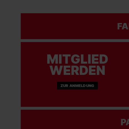
FA
MITGLIED
WERDEN
ZUR ANMELDUNG
P