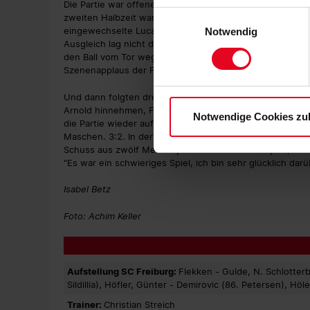
Die Partie war offener und deutlich schwungvoller, weil j
zulassen“-Button stimmen Sie
Einwilligungsauswahl
zweiten Halbzeit war es schwieriger für uns, weil Wolfs
personenbezogenen Daten für
eingewechselte Lucas Nmecha im Strafraum von Maxence 
Notwendig
zu. Sie können auch eine eig
Ausgleich lag nicht direkt in der Luft, aber der SC musst
den Ball vom Tor wegzuhalten, rannte, ackerte, spulte M
Soweit Sie „Notwendige Cooki
Szenenapplaus der Fans ab.
Einwilligungen können Sie je
Datenschutzerklärung
und
Und dann folgten drei aufregende Minuten. Zunächst mu
Arnold hinnehmen, Flekken war beim Gewaltschuss ohne
Notwendige Cookies zu
die Partie wieder auf Sieg. Sein Dropkick nach Vorarbeit
Maschen. 3:2. In der vierten Minute der Nachspielzeit 
Schuss aus zwölf Metern parierte. Dann der Abpfiff, die
"Es war ein schwieriges Spiel, ich bin sehr glücklich da
Isabel Betz
Foto: Achim Keller
Aufstellung SC Freiburg:
Flekken - Gulde, N. Schlotterb
Sildillia), Höfler, Günter - Demirovic (86. Petersen), Hö
Trainer:
Christian Streich