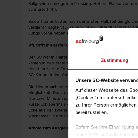
Ballgewinn dank gutem Pressing. Höflers Flanke von der
schnürte (44.).
Beide Trainer hatten nach der ersten Halbzeit die gleich
verdient", sagte VfL-Trainer Florian Kohfeldt. Christian S
Jungs vorne haben es über 75, 80 Minuten klasse gema
VfL trifft mit erster Chance
Der SC war in Hälfte eins die effektivere Mannschaft, er
Zustimmung
kamen in den ersten 45 Minuten zu keiner guten Möglic
direkt ihre erste Torchance. Nach Zuspiel von Maximilia
SC-Keeper keine Abwehrmöglichkeit - Anschlusstreffer
Unsere SC-Website verwend
Die Niedersachsen waren jetzt besser im Spiel, aber de
Auf dieser Webseite des Spo
Möglichkeit. Demirovic kam nach Vorarbeit von Grifo zu
„Cookies“) für unterschiedli
Nur zwei Minuten später leitete Grifo einen Konter ein, 
kurze Eck abermals von Pervan pariert wurde (60.). Jani
zu Ihrer Person ermöglichen.
Ecke aus der zweiten Reihe - vorbei. Der Sport-Club la
bereitzustellen.
wachsamer in der Defensive sein.
Sofern Sie Ihre Einwilligung
Arnold zum Ausgleich, Schlotterbeck antwortet
Ihnen (z.B. persönlichen Ide