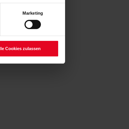
enden Verarbeitung Ihrer
 Art. 6 Abs. 1 lit. a DSGVO
Marketing
lauben“-Button bestätigen.
setzt. Ihre etwaig erteilten
serer
lle Cookies zulassen