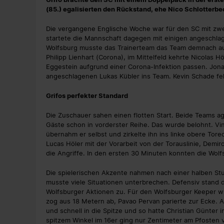
(85.) egalisierten den Rückstand, ehe Nico Schlotterbec
Die vergangene Englische Woche war für den SC mit zwei
startete die Mannschaft dagegen mit einigen angeschlag
Wolfsburg musste das Trainerteam das Team demnach au
Philipp Lienhart (Corona), im Mittelfeld kehrte Nicolas 
Eggestein aufgrund einer Corona-Infektion passen. Jon
angeschlagenen Lukas Kübler ins Team. Kevin Schade fe
Grifos perfekter Standard
Die Zuschauer sahen einen flotten Start. Beide Teams ag
Gäste schon in vorderster Reihe. Das wurde belohnt. Vi
übernahm er selbst und zirkelte ihn ins linke obere Torec
Lucas Höler mit der Vorarbeit von der Torauslinie, Demir
die Angriffe. In den ersten 30 Minuten konnten die Wolf
Die spielerischen Akzente nahmen nach einer halben Stu
musste viele Situationen unterbrechen. Defensiv stand 
Wolfsburger Aktionen zu. Für den Wolfsburger Keeper wu
zog aus 18 Metern ab, Pavao Pervan parierte zur Ecke. A
und schnell in die Spitze und so hatte Christian Günter
spitzem Winkel im 16er ging nur Zentimeter am Pfosten vor