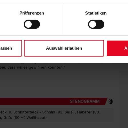
etzt auch der VfL mitspielte. Das sah auch Streich so: "In der
 der Speicherung aller aufgeführten Cookies und der entsprech
burg besser wurde." In der 67. Minute wurde der
 die unten jeweils angegebene Zwecke gem. § 25 Abs. 1 TDDDG,
Lacroix eingesetzt, verzog knapp über das SC-Tor. Der
Präferenzen
Statistiken
ene Auswahl treffen und diese durch Klicken auf den „Auswahl er
e aufpassen. In vorderster Linie tat Höler wieder einiges dafür,
eter um Meter ab, holte sich dafür immer wieder
es“ auswählen, werden nur unbedingt erforderliche Cookies einge
derzeit widerrufen. Weitere Informationen entnehmen Sie bitte un
 unserem
Impressum
."
sste der Sport-Club in der 85. Minute den Ausgleich durch
 Abwehrchance. In der 87. Minute drehte Nico Schlotterbeck
lassen
Auswahl erlauben
A
 des eingewechselten Nils Petersen flog ansatzlos in die
musste der SC noch einmal durchpusten, als Flekken einen
 Erleichterung, und große Freude bei Streich und seinem Team:
rüber, dass wir es gewinnen konnten."
STENOGRAMM
eck, K. Schlotterbeck - Schmid (83. Sallai), Haberer (83.
ler, Grifo (90.+4 Weißhaupt)