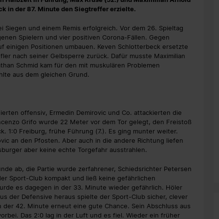
k in der 87. Minute den Siegtreffer erzielte.
 Siegen und einem Remis erfolgreich. Vor dem 26. Spieltag
enen Spielern und vier positiven Corona-Fällen. Gegen
f einigen Positionen umbauen. Keven Schlotterbeck ersetzte
Höfler nach seiner Gelbsperre zurück. Dafür musste Maximilian
athan Schmid kam für den mit muskulären Problemen
hlte aus dem gleichen Grund.
ierten offensiv, Ermedin Demirovic und Co. attackierten die
ncenzo Grifo wurde 22 Meter vor dem Tor gelegt, den Freistoß
k. 1:0 Freiburg, frühe Führung (7.). Es ging munter weiter.
ovic an den Pfosten. Aber auch in die andere Richtung liefen
sburger aber keine echte Torgefahr ausstrahlen.
nde ab, die Partie wurde zerfahrener, Schiedsrichter Petersen
der Sport-Club kompakt und ließ keine gefährlichen
rde es dagegen in der 33. Minute wieder gefährlich. Höler
us der Defensive heraus spielte der Sport-Club sicher, clever
 in der 42. Minute erneut eine gute Chance. Sein Abschluss aus
bei. Das 2:0 lag in der Luft und es fiel. Wieder ein früher