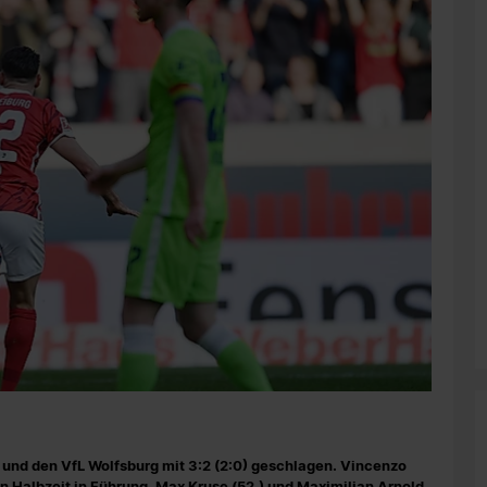
und den VfL Wolfsburg mit 3:2 (2:0) geschlagen. Vincenzo
n Halbzeit in Führung, Max Kruse (52.) und Maximilian Arnold