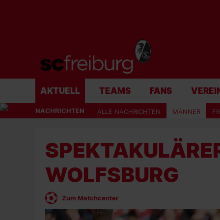
AKTUELL
TEAMS
FANS
VEREI
NACHRICHTEN
ALLE NACHRICHTEN
MÄNNER
F
SPEKTAKULÄRER
WOLFSBURG
Zum Matchcenter