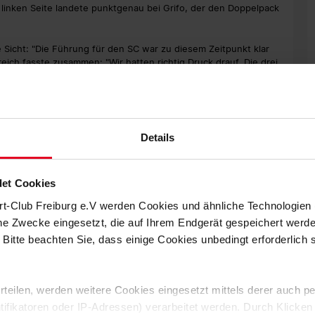
 linken Seite landete punktgenau bei Grifo, der den Doppelpack
e Sicht: "Die Führung für den SC war zu diesem Zeitpunkt klar
treich fasste zusammen: "Wir hatten richtig Druck drauf. Die drei
cht."
spielte sich Torchancen, führte verdient. Die Wölfe dagegen,
Details
hkeit. Nach dem Seitenwechsel nutzten die Gäste dann aber
n Arnold stand Max Kruse frei vor Mark Flekken und ließ dem
 Wolfsburg nach 52 Minuten.
et Cookies
r Sport-Club hatte nach dem Gegentreffer die nächste gute
rt-Club Freiburg e.V werden Cookies und ähnliche Technologie
m Abschluss im Strafraum, Pervan wehrte mit dem Fuß ab (58.).
che Zwecke eingesetzt, die auf Ihrem Endgerät gespeichert werd
spielte den Ball in den Lauf von Demirovic, dessen Schuss aufs
k Haberer versuchte es mit viel Risiko nach der anschließenden
 Bitte beachten Sie, dass einige Cookies unbedingt erforderlich
uerte auf Ballverluste des Gegners, musste nun aber auch noch
 erteilen, werden weitere Cookies eingesetzt mittels derer auch
ntifikatoren oder IP-Adressen) verarbeitet werden. Durch Klicken