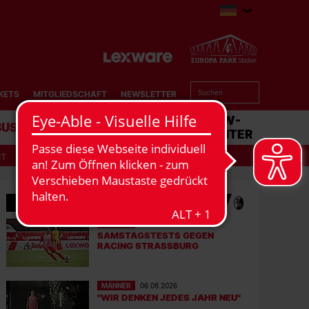
KETS
MITGLIEDSCHAFT
NEWSLETTER
BUSINESS
STADION
MATCHCENTER
IT
MEHR NEWS
MÄNNER
07.08.2026
SAMSTAGSTESTS GEGEN
RACING STRASSBURG
MÄNNER
06.08.2026
"WIR DENKEN JEDES JAHR NEU"