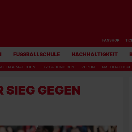
FANSHOP
TIC
N
FUSSBALLSCHULE
NACHHALTIGKEIT
RAUEN & MÄDCHEN
U23 & JUNIOREN
VEREIN
NACHHALTIGKE
 SIEG GEGEN