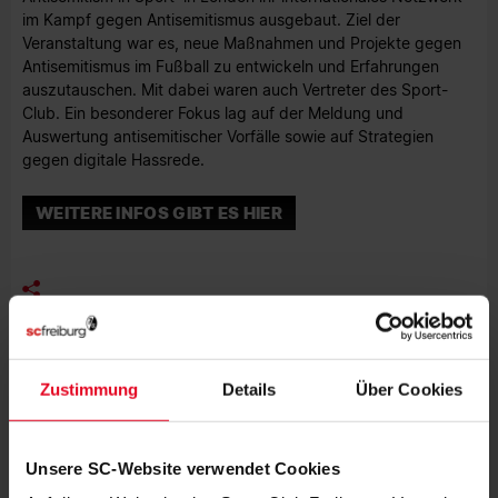
im Kampf gegen Antisemitismus ausgebaut. Ziel der
Veranstaltung war es, neue Maßnahmen und Projekte gegen
Antisemitismus im Fußball zu entwickeln und Erfahrungen
auszutauschen. Mit dabei waren auch Vertreter des Sport-
Club. Ein besonderer Fokus lag auf der Meldung und
Auswertung antisemitischer Vorfälle sowie auf Strategien
gegen digitale Hassrede.
WEITERE INFOS GIBT ES HIER
MEHR NEWS
Zustimmung
Details
Über Cookies
EFOOTBALL
06.08.2026
BEWEGUNG, MEDIENBILDUNG UND
EFOOTBALL
Unsere SC-Website verwendet Cookies