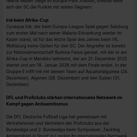
feierte sieben Siege im Europa-Park Stadion, dreimal teilte
sich der SC die Punkte mit seinen Gegnern.
Irié beim Afrika-Cup
Cyriaque Irié, der beim Europa-League Spiel gegen Salzburg
zum ersten Mal nach seiner Malaria-Erkrankung wieder im
Kader stand, ist für das letzte Spiel des Jahres beim VfL
Wolfsburg keine Option für den SC. Der Angreifer ist bereits
zur Nationalmannschaft Burkina Fasos gereist, mit der er am
Afrika-Cup in Marokko teilnimmt, der am 21. Dezember 2025
startet und am 18. Januar 2026 mit dem Finale endet. In der
Gruppe E trifft Irié mit seinem Team auf Äquatorialguinea (24.
Dezember), Algerien (28. Dezember) und den Sudan (31.
Dezember).
DFL und Proficlubs stärken internationales Netzwerk im
Kampf gegen Antisemitismus
Die DFL Deutsche Fußball Liga hat gemeinsam mit
Vertreterinnen und Vertretern der Proficlubs aus der
Bundesliga und 2. Bundesliga beim Symposium „Tackling
Antisemitism in Sport“ in London ihr internationales Netzwerk