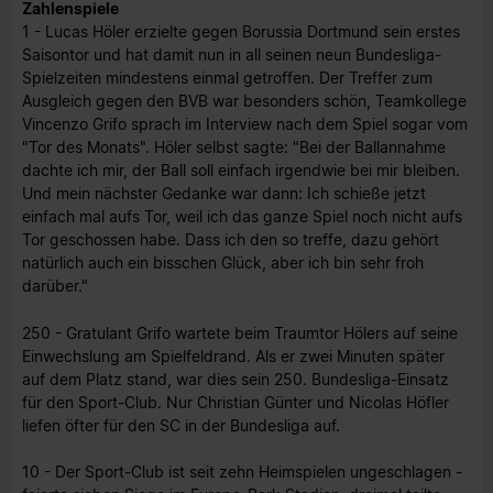
Zahlenspiele
1 - Lucas Höler erzielte gegen Borussia Dortmund sein erstes
Saisontor und hat damit nun in all seinen neun Bundesliga-
Spielzeiten mindestens einmal getroffen. Der Treffer zum
Ausgleich gegen den BVB war besonders schön, Teamkollege
Vincenzo Grifo sprach im Interview nach dem Spiel sogar vom
"Tor des Monats". Höler selbst sagte: "Bei der Ballannahme
dachte ich mir, der Ball soll einfach irgendwie bei mir bleiben.
Und mein nächster Gedanke war dann: Ich schieße jetzt
einfach mal aufs Tor, weil ich das ganze Spiel noch nicht aufs
Tor geschossen habe. Dass ich den so treffe, dazu gehört
natürlich auch ein bisschen Glück, aber ich bin sehr froh
darüber."
250 - Gratulant Grifo wartete beim Traumtor Hölers auf seine
Einwechslung am Spielfeldrand. Als er zwei Minuten später
auf dem Platz stand, war dies sein 250. Bundesliga-Einsatz
für den Sport-Club. Nur Christian Günter und Nicolas Höfler
liefen öfter für den SC in der Bundesliga auf.
10 - Der Sport-Club ist seit zehn Heimspielen ungeschlagen -