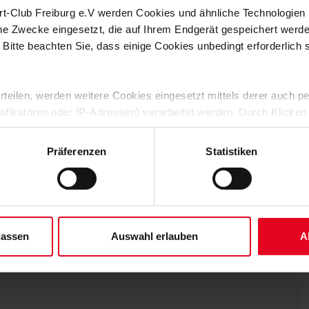
ch lassen sich die Jacken auch außerhalb der Stadien bestens
rt-Club Freiburg e.V werden Cookies und ähnliche Technologie
shop.
che Zwecke eingesetzt, die auf Ihrem Endgerät gespeichert werd
 Bitte beachten Sie, dass einige Cookies unbedingt erforderlich
 erteilen, werden weitere Cookies eingesetzt mittels derer auch
ntifikatoren oder IP-Adressen) verarbeitet werden. Durch Klicken
 der Speicherung aller aufgeführten Cookies und der entsprech
 die unten jeweils angegebene Zwecke gem. § 25 Abs. 1 TDDDG,
Präferenzen
Statistiken
ene Auswahl treffen und diese durch Klicken auf den „Auswahl er
es“ auswählen, werden nur unbedingt erforderliche Cookies einge
derzeit widerrufen. Weitere Informationen entnehmen Sie bitte un
 unserem
Impressum
."
lassen
Auswahl erlauben
A