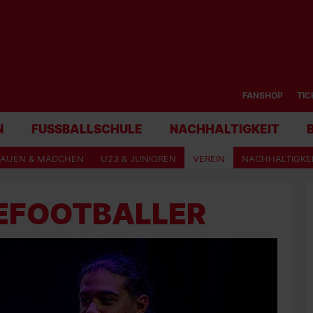
FANSHOP
TIC
N
FUSSBALLSCHULE
NACHHALTIGKEIT
RAUEN & MÄDCHEN
U23 & JUNIOREN
VEREIN
NACHHALTIGKE
 EFOOTBALLER