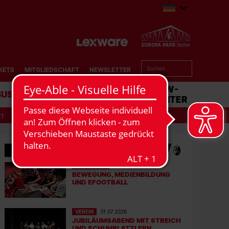
KETS
MITGLIEDSCHAFT
NEWSLETTER
BUSINESS
STADION
MATCHCENTER
IT
MEHR NEWS
EFOOTBALL
06.08.2026
BEWEGUNG, MEDIENBILDUNG
UND EFOOTBALL
VEREIN
31.07.2026
JUBILÄUMSABEND MIT STREICH
UND SCHUHPLATTLERN