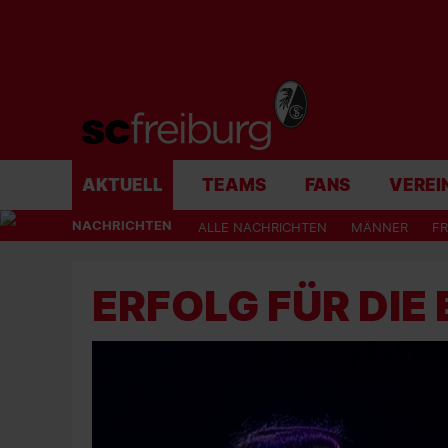
AKTUELL
TEAMS
FANS
VEREI
NACHRICHTEN
ALLE NACHRICHTEN
MÄNNER
F
ERFOLG FÜR DIE