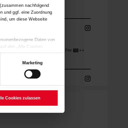
n (zusammen nachfolgend
#scf
#scfreiburg
en und ggf. eine Zuordnung
 sind, um diese Webseite
05.08.2026
 personenbezogene Daten von
SC FREIBURG
 auf den „Alle Cookies
Hinter den Kulissen beim Media Day
enden Verarbeitung Ihrer
 Art. 6 Abs. 1 lit. a DSGVO
#scf
#scfreiburg
Marketing
lauben“-Button bestätigen.
setzt. Ihre etwaig erteilten
05.08.2026
serer
SC FREIBURG
lle Cookies zulassen
Unser Team 2026/27
#scf
#scfreiburg