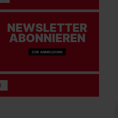
#scf
#scfreiburg
NEWSLETTER
03.08.2026
ABONNIEREN
SC FREIBURG
Unsere möglichen Gegner in der Playoff-Runde
der Conference League heißen HJK Helsinki
ZUR ANMELDUNG
oder Motherwell FC
.
Das Hinspiel am 20. August findet auswärts
statt, das Rückspiel am 27. August daheim im
Europa-Park Stadion!
#scf
#scfreiburg
#freiburginternational
E
03.08.2026
SC FREIBURG
Julian Schuster über seine Eindrücke im