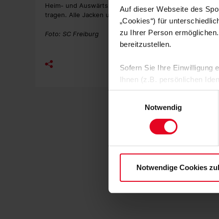
Heim- und Auswärtsspiele bestens ausgestattet. Natürli
Auf dieser Webseite des Spo
tragen. Alle Jacken und weitere Produkte gibt es im
Fan
„Cookies“) für unterschiedli
zu Ihrer Person ermöglichen.
Foto: SC Freiburg
bereitzustellen.
Sofern Sie Ihre Einwilligung
Ihnen (z.B. persönlichen Ide
zulassen“-Button stimmen Sie
Einwilligungsauswahl
personenbezogenen Daten für
Notwendig
zu. Sie können auch eine eig
Soweit Sie „Notwendige Cooki
Einwilligungen können Sie je
Datenschutzerklärung
und
Notwendige Cookies zu