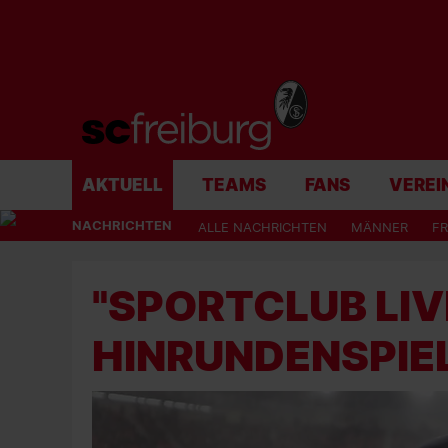
AKTUELL
TEAMS
FANS
VEREI
NACHRICHTEN
ALLE NACHRICHTEN
MÄNNER
F
"SPORTCLUB LIVE
HINRUNDENSPIE