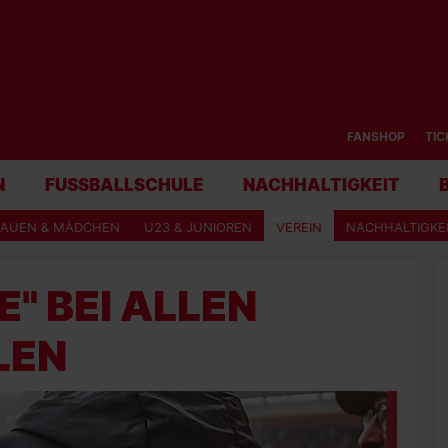
FANSHOP
TIC
N
FUSSBALLSCHULE
NACHHALTIGKEIT
RAUEN & MÄDCHEN
U23 & JUNIOREN
VEREIN
NACHHALTIGKE
" BEI ALLEN
LEN