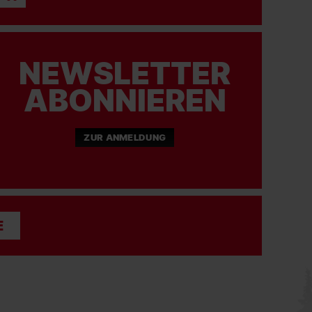
03.08.2026
NEWSLETTER
SC FREIBURG
Happy Birthday, Jordy!
ABONNIEREN
#scf
#scfreiburg
ZUR ANMELDUNG
03.08.2026
SC FREIBURG
Heute wird's spannend: Um 14 Uhr wird
ausgelost, ob der Sport-Club in die Playoffs der
E
Conference League mit einem Heim- oder
Auswärtsspiel startet und aus welcher Partie
der 3. Qualifikationsrunde der Gegner kommt.
Alle Infos dazu auf scfreiburg.com
#scf
#scfreiburg