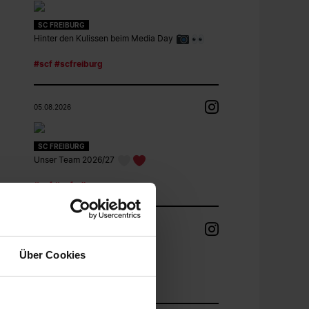
SC FREIBURG
Hinter den Kulissen beim Media Day
#scf
#scfreiburg
05.08.2026
SC FREIBURG
Unser Team 2026/27
#scf
#scfreiburg
05.08.2026
Über Cookies
SC FREIBURG