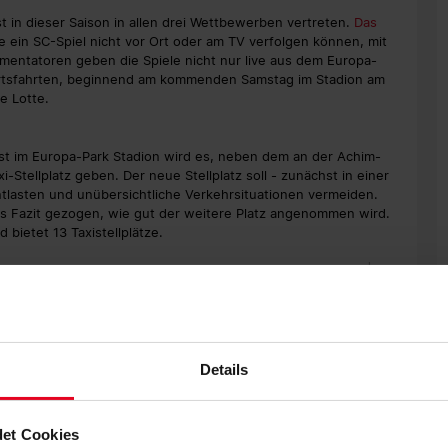
t in dieser Saison in allen drei Wettbewerben vertreten.
Das
e ein SC-Spiel nicht vor Ort oder am TV verfolgen können, mit
ommentatoren geben die Spiele nicht nur live aus dem Europa-
wärtsfahrten, beginnend am kommenden Samstag im Stadion am
de Lotte.
 im Europa-Park Stadion wird es, neben dem an der Achim-
-Stellplatz geben. Der neue Stellplatz soll - zunächst in einer
tlasten und unübersichtliche Verkehrsituationen vermeiden.
tes Fazit gezogen, wie gut der weitere Platz angenommen wird.
 bietet 13 Taxistellplätze.
Details
et Cookies