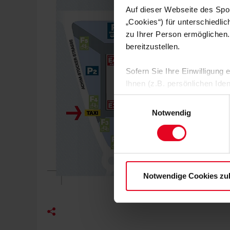
Auf dieser Webseite des Spo
„Cookies“) für unterschiedli
zu Ihrer Person ermöglichen.
bereitzustellen.
Sofern Sie Ihre Einwilligung
Ihnen (z.B. persönlichen Ide
zulassen“-Button stimmen Sie
Einwilligungsauswahl
personenbezogenen Daten für
Notwendig
zu. Sie können auch eine eig
Soweit Sie „Notwendige Cooki
Einwilligungen können Sie je
Datenschutzerklärung
und
Notwendige Cookies zu