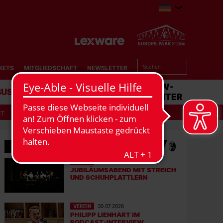
KETS
MITGLIEDSCHAFT
NEWSLETTER
BUSINESS
STADION
MATCHCENTER
IT
MEHR NEWS
VEREIN
31.07.2026
JUBILÄUMSABEND MIT STREICH
UND SCHUHPLATTLERN
VEREIN
30.07.2026
PHILIPP LIENHART IM
PODCAST-INTERVIEW