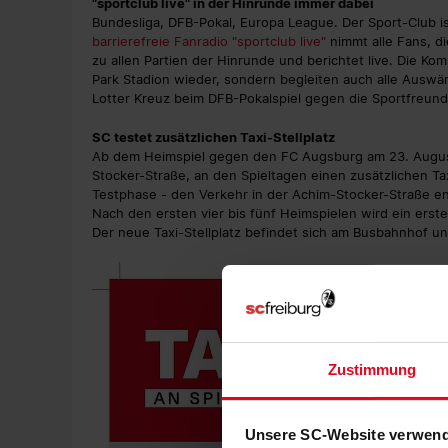
"sportclub live" in der Hinrunde immer dabei
Bundesliga, DFB-Pokal, Europa League. Der Sport-Club is
barrierefreie Fanradio "sportclub live"
nimmt alle Fans, di
zu allen Partien der Hinrunde und berichtet live. Die K
Park Stadion wieder, sondern begleiten auch alle Aus
Lotter Kreuz beim DFB-Pokalspiel gegen die Sportfreun
SC testet zusätzlichen Taxi-Stellplatz
Ab dem Heimspiel gegen den FC Augsburg am 23. August
Stocker-Straße, an den Spieltagen einen zusätzlichen Taxi
Testphase - den Verkehr in der Achim-Stocker-Straße en
Nach den ersten vier bis fünf Heimspielen wird ein ers
Der neue Taxi-Stellplatz befindet sich am Busbahnhof und
Zustimmung
Unsere SC-Website verwend