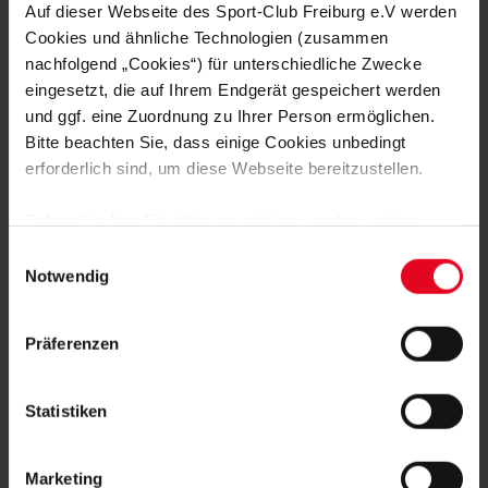
Auf dieser Webseite des Sport-Club Freiburg e.V werden
09.08.2026
Cookies und ähnliche Technologien (zusammen
nachfolgend „Cookies“) für unterschiedliche Zwecke
eingesetzt, die auf Ihrem Endgerät gespeichert werden
SC FREIBURG
und ggf. eine Zuordnung zu Ihrer Person ermöglichen.
@rcsa
Bitte beachten Sie, dass einige Cookies unbedingt
erforderlich sind, um diese Webseite bereitzustellen.
#scf
#scfreiburg
Sofern Sie Ihre Einwilligung erteilen, werden weitere
Cookies eingesetzt mittels derer auch personenbezogene
Einwilligungsauswahl
08.08.2026
Daten von Ihnen (z.B. persönlichen Identifikatoren oder
Notwendig
IP-Adressen) verarbeitet werden. Durch Klicken auf den
„Alle Cookies zulassen“-Button stimmen Sie der
SC FREIBURG
Präferenzen
Alle
Tore heute gegen
Speicherung aller aufgeführten Cookies und der
entsprechenden Verarbeitung Ihrer personenbezogenen
@rcsa
Daten für die unten jeweils angegebene Zwecke gem. §
Statistiken
25 Abs. 1 TDDDG, Art. 6 Abs. 1 lit. a DSGVO zu. Sie
#scf
#scfreiburg
können auch eine eigene Auswahl treffen und diese durch
Marketing
Klicken auf den „Auswahl erlauben“-Button bestätigen.