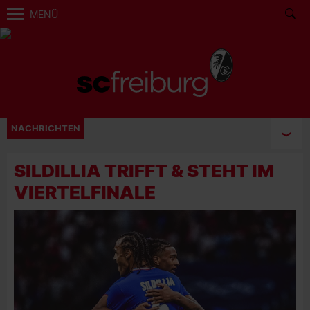
MENÜ
NACHRICHTEN
SILDILLIA TRIFFT & STEHT IM
VIERTELFINALE