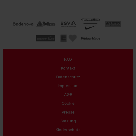
08.08.2026
SC FREIBURG
Die ersten 35 Minuten sind
rum. Der SC führt mit 2:0
durch die Treffer von
@rouvenvuktarnutzer
und
FAQ
@grifov32
Kontakt
Datenschutz
#scf
#scfreiburg
Impressum
AGB
Cookie
08.08.2026
Presse
Satzung
SC FREIBURG
Das erste Spiel gegen
@rcsa
Kinderschutz