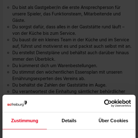
Du bist als Gastgeber/in die erste Ansprechperson für
unsere Spieler, das Funktionsteam, Mitarbeitende und
Gäste.
Du sorgst dafür, dass alles in der Gaststätte rund läuft –
von der Küche bis zum Service.
Du baust dir ein kleines Team in der Küche und im Service
auf, führst und motivierst es und packst auch selbst mit an.
Du erstellst Dienstpläne und behältst auch darüber hinaus
immer den Überblick.
Du kümmerst dich um Warenbestellungen.
Du stimmst den wöchentlichen Essensplan mit unseren
Ernährungsexperten des Vereins ab.
Du behältst die Zahlen der Gaststätte im Auge.
Du verantwortest die Einhaltung sämtlicher behördlicher
Vorschriften und Auflagen.
Du hast eine erfolgreich abgeschlossene Ausbildung in der
Gastronomie, idealerweise mit ersten Erfahrungen in einer
Führungsrolle
Zustimmung
Details
Über Cookies
Jetzt bewerben