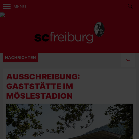
MENÜ
NACHRICHTEN
AUSSCHREIBUNG:
GASTSTÄTTE IM
MÖSLESTADION