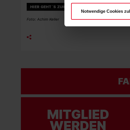
Datenschutzerklärung
und
HIER GEHT´S ZUR ANMELDUNG
Notwendige Cookies zu
Foto: Achim Keller
FA
MITGLIED
WERDEN