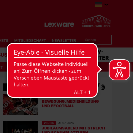
KETS
MITGLIEDSCHAFT
NEWSLETTER
BUSINESS
STADION
MATCHCENTER
IT
MEHR NEWS
EFOOTBALL
06.08.2026
BEWEGUNG, MEDIENBILDUNG
UND EFOOTBALL
VEREIN
31.07.2026
JUBILÄUMSABEND MIT STREICH
UND SCHUHPLATTLERN