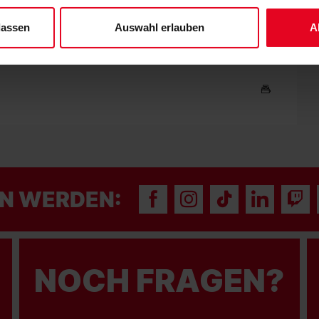
 unserem
Impressum
."
lassen
Auswahl erlauben
A
N WERDEN:
NOCH FRAGEN?