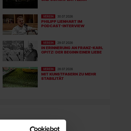
VEREIN
30.07.2026
PHILIPP LIENHART IM
PODCAST-INTERVIEW
VEREIN
29.07.2026
IN ERINNERUNG AN FRANZ-KARL
OPITZ: DER BEGINN EINER LIEBE
VEREIN
28.07.2026
MIT KUNSTFASERN ZU MEHR
STABILITÄT