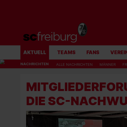
AKTUELL
TEAMS
FANS
VEREI
NACHRICHTEN
ALLE NACHRICHTEN
MÄNNER
F
MITGLIEDERFORU
DIE SC-NACHW