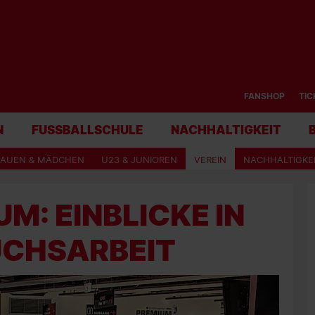
FANSHOP
TIC
N
FUSSBALLSCHULE
NACHHALTIGKEIT
RAUEN & MÄDCHEN
U23 & JUNIOREN
VEREIN
NACHHALTIGKE
M: EINBLICKE IN
UCHSARBEIT