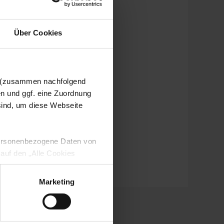
Über Cookies
n (zusammen nachfolgend
en und ggf. eine Zuordnung
 sind, um diese Webseite
 personenbezogene Daten von
 auf den „Alle Cookies
enden Verarbeitung Ihrer
 Art. 6 Abs. 1 lit. a DSGVO
Marketing
lauben“-Button bestätigen.
setzt. Ihre etwaig erteilten
serer