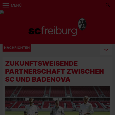
MENÜ
NACHRICHTEN
ZUKUNFTSWEISENDE
PARTNERSCHAFT ZWISCHEN
SC UND BADENOVA