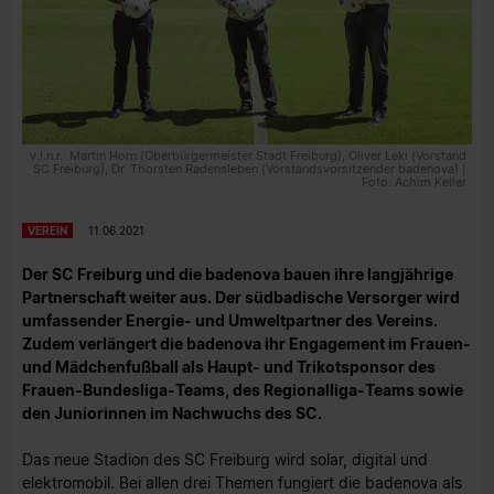
v.l.n.r.: Martin Horn (Oberbürgermeister Stadt Freiburg), Oliver Leki (Vorstand
SC Freiburg), Dr. Thorsten Radensleben (Vorstandsvorsitzender badenova) |
Foto: Achim Keller
VEREIN
11.06.2021
Der SC Freiburg und die badenova bauen ihre langjährige
Partnerschaft weiter aus. Der südbadische Versorger wird
umfassender Energie- und Umweltpartner des Vereins.
Zudem verlängert die badenova ihr Engagement im Frauen-
und Mädchenfußball als Haupt- und Trikotsponsor des
Frauen-Bundesliga-Teams, des Regionalliga-Teams sowie
den Juniorinnen im Nachwuchs des SC.
Das neue Stadion des SC Freiburg wird solar, digital und
elektromobil. Bei allen drei Themen fungiert die badenova als