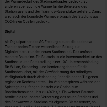
der Wärmebedarf des Stadiongebäudes gedeckt, zum
anderen aber auch die Wärme für die Beheizung des
Stadionrasens und der Trainings-Rasenplätze geliefert. Damit
wird auch der komplette Wärmeverbrauch des Stadions aus
CO2-freien Quellen gedeckt.
Digital
Als Digitalpartner des SC Freiburg steuert die badenova
Tochter badenIT einen wesentlichen Beitrag zur
Digitalinfrastruktur des neuen Stadions bei. Das umfasst
mehrere Bausteine. Ein Baustein ist die Internetarchitektur des
Stadions, durch Bereitstellung einer 10G- Internetanbindung
für W-Lan, Streaming- und Komfortangeboten für die
Stadionbesucher, mit der Gewährleistung der ständigen
Verfügbarkeit durch Absicherung über die badenIT eigenen
regionalen Rechenzentren. Um Verkehrsspitzen während der
Spieltage abzufangen, besteht die Option zum
Bandbreitenausbau bis zu 40Gbit/s. Ein weiterer Baustein
betrifft die redundante Vernetzung des neuen Stadions und
des Schwarzwald-Stadions mit eigenem Glasfasernetz, so
dass der Zugriff auf zentrale IT-Systeme und Internet überall