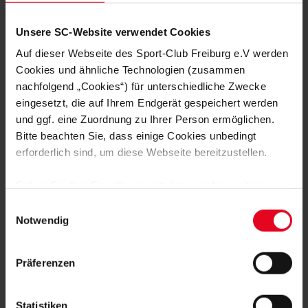
konnten wieder trainieren. „Alle, die am Mittwoch gespielt
haben, sind gut durch das intensive Spiel gekommen“, sagt
Schuster. „Die Jungs sind fit. Unsere finale Herangehensweise
Unsere SC-Website verwendet Cookies
an das Spiel wird darüber entscheiden, wer beginnt.“
Auf dieser Webseite des Sport-Club Freiburg e.V werden
Cookies und ähnliche Technologien (zusammen
nachfolgend „Cookies“) für unterschiedliche Zwecke
Isabel Betz
eingesetzt, die auf Ihrem Endgerät gespeichert werden
und ggf. eine Zuordnung zu Ihrer Person ermöglichen.
Foto: SC Freiburg
Bitte beachten Sie, dass einige Cookies unbedingt
erforderlich sind, um diese Webseite bereitzustellen.
Sofern Sie Ihre Einwilligung erteilen, werden weitere
Cookies eingesetzt mittels derer auch personenbezogene
Einwilligungsauswahl
Daten von Ihnen (z.B. persönlichen Identifikatoren oder
Notwendig
MEHR NEWS
IP-Adressen) verarbeitet werden. Durch Klicken auf den
„Alle Cookies zulassen“-Button stimmen Sie der
MÄNNER
08.08.2026
Präferenzen
SC GEWINNT GEWINNT BEIDE TESTS
Speicherung aller aufgeführten Cookies und der
GEGEN STRASSBURG
entsprechenden Verarbeitung Ihrer personenbezogenen
Daten für die unten jeweils angegebene Zwecke gem. §
Statistiken