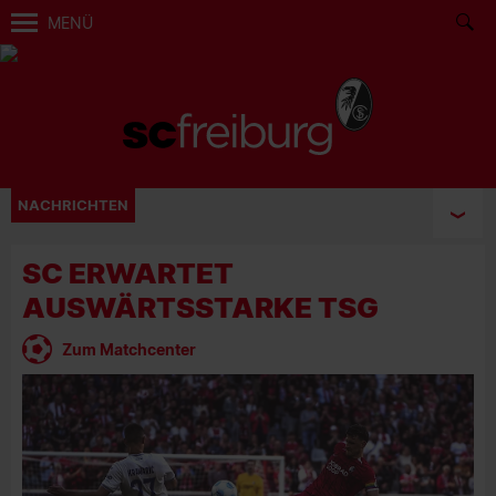
MENÜ
NACHRICHTEN
SC ERWARTET
AUSWÄRTSSTARKE TSG
Zum Matchcenter