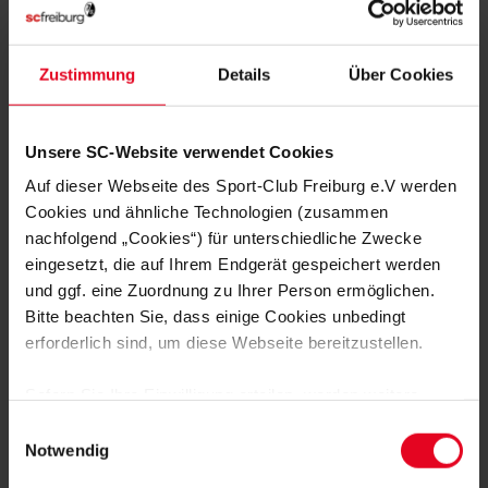
MITGLIED WERDEN
Zustimmung
Details
Über Cookies
ZUR ANMELDUNG
Unsere SC-Website verwendet Cookies
Auf dieser Webseite des Sport-Club Freiburg e.V werden
Cookies und ähnliche Technologien (zusammen
nachfolgend „Cookies“) für unterschiedliche Zwecke
NOCH FRAGEN?
eingesetzt, die auf Ihrem Endgerät gespeichert werden
und ggf. eine Zuordnung zu Ihrer Person ermöglichen.
Bitte beachten Sie, dass einige Cookies unbedingt
0761-38551-0
erforderlich sind, um diese Webseite bereitzustellen.
Sofern Sie Ihre Einwilligung erteilen, werden weitere
Cookies eingesetzt mittels derer auch personenbezogene
Einwilligungsauswahl
Daten von Ihnen (z.B. persönlichen Identifikatoren oder
Notwendig
NEWSLETTER
IP-Adressen) verarbeitet werden. Durch Klicken auf den