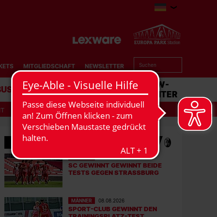
KETS
MITGLIEDSCHAFT
NEWSLETTER
BUSINESS
STADION
MATCHCENTER
IT
MEHR NEWS
MÄNNER
08.08.2026
SC GEWINNT GEWINNT BEIDE
TESTS GEGEN STRASSBURG
MÄNNER
08.08.2026
SPORT-CLUB GEWINNT DEN
TRAININGSPLATZ-TEST