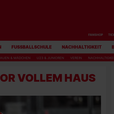
FANSHOP
TIC
N
FUSSBALLSCHULE
NACHHALTIGKEIT
RAUEN & MÄDCHEN
U23 & JUNIOREN
VEREIN
NACHHALTIGKE
VOR VOLLEM HAUS