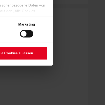
 personenbezogene Daten von
 auf den „Alle Cookies
enden Verarbeitung Ihrer
 Art. 6 Abs. 1 lit. a DSGVO
Marketing
lauben“-Button bestätigen.
setzt. Ihre etwaig erteilten
serer
lle Cookies zulassen