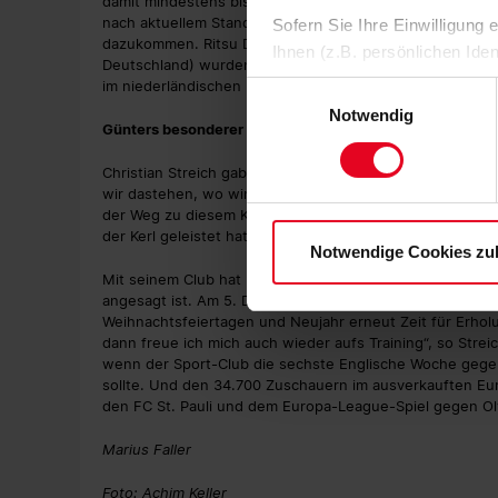
damit mindestens bis zum Restart am 20. Januar 2023 
nach aktuellem Stand, vier WM-Fahrer mithelfen. In Dan
Sofern Sie Ihre Einwilligung
dazukommen. Ritsu Doan (Japan), Wooyeong Jeong (Südko
Ihnen (z.B. persönlichen Ide
Deutschland) wurden allesamt nominiert. SC-Keeper Ma
zulassen“-Button stimmen Sie
im niederländischen Kader.
Einwilligungsauswahl
personenbezogenen Daten für
Notwendig
Günters besonderer Weg
zu. Sie können auch eine eig
Soweit Sie „Notwendige Cooki
Christian Streich gab folgende Einschätzung zu den Nomi
Einwilligungen können Sie je
wir dastehen, wo wir stehen, und hilft uns enorm mit se
Datenschutzerklärung
und
der Weg zu diesem Kaderplatz bemerkenswert, so Streic
der Kerl geleistet hat – und Gintes genauso. Deshalb freu
Notwendige Cookies zu
Mit seinem Club hat Flekken dagegen noch einige Ziele 
angesagt ist. Am 5. Dezember bittet das Freiburger Tra
Weihnachtsfeiertagen und Neujahr erneut Zeit für Erholun
dann freue ich mich auch wieder aufs Training“, so Strei
wenn der Sport-Club die sechste Englische Woche gege
sollte. Und den 34.700 Zuschauern im ausverkauften Eu
den FC St. Pauli und dem Europa-League-Spiel gegen Oly
Marius Faller
Foto: Achim Keller