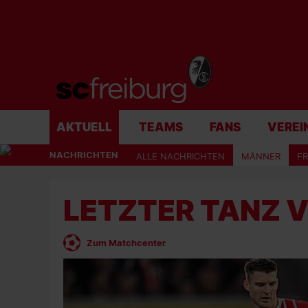
AKTUELL
TEAMS
FANS
VEREI
NACHRICHTEN
ALLE NACHRICHTEN
MÄNNER
F
LETZTER TANZ 
Zum Matchcenter