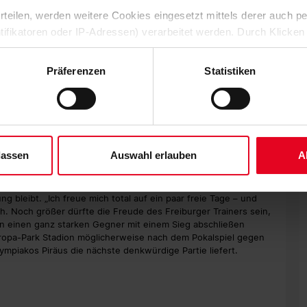
auf einem Champions-League-Rang zu stehen. Dabei wollen,
iel-Kofi Kyereh (Ghana) könnte am Montag noch ein weiterer
 erteilen, werden weitere Cookies eingesetzt mittels derer auch
rea), Christian Günter und Matthias Ginter (beide
ntifikatoren oder IP-Adressen) verarbeitet werden. Durch Klicken
rk Flekken fand dagegen überraschend keine Berücksichtigung
 der Speicherung aller aufgeführten Cookies und der entsprech
 die unten jeweils angegebene Zwecke gem. § 25 Abs. 1 TDDDG,
Präferenzen
Statistiken
ene Auswahl treffen und diese durch Klicken auf den „Auswahl er
es“ auswählen, werden nur unbedingt erforderliche Cookies einge
nierungen ab: „Matthias Ginter war ein wichtiger Faktor, dass
derzeit widerrufen. Weitere Informationen entnehmen Sie bitte un
iner ganzen Haltung.“ Bei Christian Günter sei insbesondere
 unserem
Impressum
."
h. „Er war im zweiten B-Jugend-Jahr kein Stammspieler. Was
e ich mich für sie, genau wie es mir leidtut für Mark.“
lassen
Auswahl erlauben
A
in dieser Spielzeit, auch wenn nach Sonntag erst einmal Pause
inerteam wieder zum Training, bevor zwischen den
g bleibt. „Ich freue mich total auf ein paar freie Tage – und
ch. Noch größer dürfte die Freude des Freiburger Trainers sein,
n einen ganz starken Gegner mit einem Sieg abschließen
ropa-Park Stadion möglicherweise nach dem Pokalspiel gegen
mpiakos Piräus die nächste denkwürdige Partie liefert.