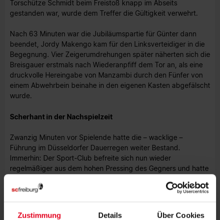
Torschütze Schmidt beim Freistoß knapp im Abseits
gestanden war, wurde dem Treffer die Gültigkeit verwehrt.
Nach 63 Minuten war die Jubiläumspartie für Günter dann
beendet, Jordy Makengo kam für den Linksverteidiger in die
Begegnung. Vier Zeigerumdrehungen später näherten sich die
Breisgauer erstmals nach Wiederanpfiff dem Tor an, als eine
druckvolle Hereingabe von Manzambi durch den Fünfer von
einem Abwehrbein beinahe in den eigenen Kasten abgefälscht
wurde.
Scherhant in der Nachspielzeit
Zwanzig Minuten vor Spielende hatte die – wacklige –
Führung im Düsseldorfer Dauerregen weiter Bestand.
Immerhin: Der Sport-Club befreite sich nun wieder
regelmäßiger aus dem hohen Pressing des Gegners und hatte
in Person von Grifo sogar die große Gelegenheit, den Zwei-
Tore-Vorsprung wieder herzustellen (74.).
Das gelang stattdessen dem eingewechselten Derry
Zustimmung
Details
Über Cookies