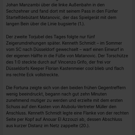
Johan Manzambi über die linke Außenbahn in den
Sechzehner und fand dort mit seinem Pass in den Fünfer
Startelfdebütant Matanovic, der das Spielgerät mit dem
langen Bein über die Linie bugsierte (1.).
Der zweite Torjubel des Tages folgte nur fünf
Zeigerumdrehungen später. Kenneth Schmidt – im Sommer
vom SC nach Düsseldorf gewechselt – warf einen Einwurf in
der eigenen Hälfte in die Füße von Matanovic. Der Torschütze
des 1:0 steckte durch auf Vincenzo Grifo, der frei vor
Düsseldorfs Keeper Florian Kastenmeier cool blieb und flach
ins rechte Eck vollstreckte.
Die Fortuna zeigte sich von den beiden frühen Gegentreffern
wenig beeindruckt, begann nach gut zehn Minuten
zunehmend mutiger zu werden und erzielte mit dem ersten
Schuss auf den Kasten von Atubolu-Vertreter Müller den
Anschluss. Kenneth Schmidt legte eine Flanke von der rechten
Seite per Kopf auf Anouar El Azzouzi ab, dessen Abschluss
aus kurzer Distanz im Netz zappelte (20.).