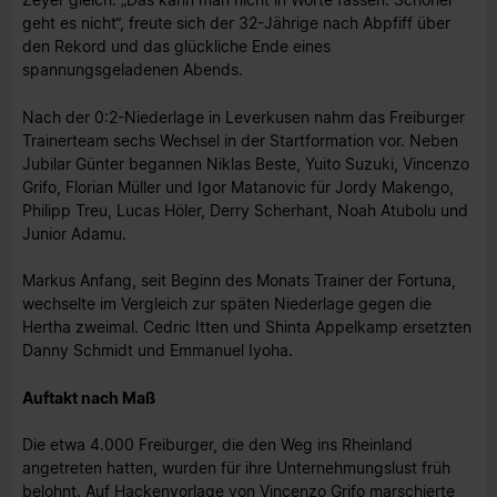
geht es nicht“, freute sich der 32-Jährige nach Abpfiff über
den Rekord und das glückliche Ende eines
spannungsgeladenen Abends.
Nach der 0:2-Niederlage in Leverkusen nahm das Freiburger
Trainerteam sechs Wechsel in der Startformation vor. Neben
Jubilar Günter begannen Niklas Beste, Yuito Suzuki, Vincenzo
Grifo, Florian Müller und Igor Matanovic für Jordy Makengo,
Philipp Treu, Lucas Höler, Derry Scherhant, Noah Atubolu und
Junior Adamu.
Markus Anfang, seit Beginn des Monats Trainer der Fortuna,
wechselte im Vergleich zur späten Niederlage gegen die
Hertha zweimal. Cedric Itten und Shinta Appelkamp ersetzten
Danny Schmidt und Emmanuel Iyoha.
Auftakt nach Maß
Die etwa 4.000 Freiburger, die den Weg ins Rheinland
angetreten hatten, wurden für ihre Unternehmungslust früh
belohnt. Auf Hackenvorlage von Vincenzo Grifo marschierte