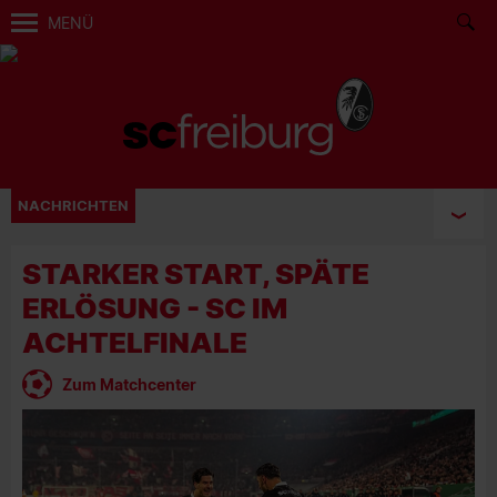
MENÜ
NACHRICHTEN
STARKER START, SPÄTE
ERLÖSUNG - SC IM
ACHTELFINALE
Zum Matchcenter