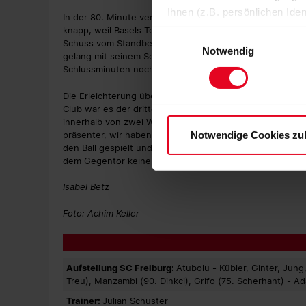
Ihnen (z.B. persönlichen Ide
In der 80. Minute verpasste Eggestein nach Ablage von 
zulassen“-Button stimmen Sie
knapp, weil Basels Torwart den Ball gerade noch um den 
Einwilligungsauswahl
Schuss vom Standbein weggesprungen. Dies passierte se
personenbezogenen Daten für
Notwendig
gelang mit seinem Schlenzer aus 18 Metern der Anschluss
zu. Sie können auch eine eig
Schlussminuten nochmal für ein wenig Spannung, aber d
Soweit Sie „Notwendige Cooki
Einwilligungen können Sie je
Die Erleichterung über den Abpfiff war dem Freiburger
Club war es der dritte Erfolg in Folge und nach dem Hei
Datenschutzerklärung
und
innerhalb von zwei Wochen. "Natürlich sind wir über den
präsenter, wir haben etwas gebraucht, um ins Spiel zu 
Notwendige Cookies zu
den Ball gespielt und insgesamt wenig zugelassen. Am 
dem Gegentor keine Torchancen mehr zugelassen", fass
Isabel Betz
Foto: Achim Keller
Aufstellung SC Freiburg:
Atubolu - Kübler, Ginter, Jung
Treu), Manzambi (90. Dinkci), Grifo (75. Scherhant) - A
Trainer:
Julian Schuster