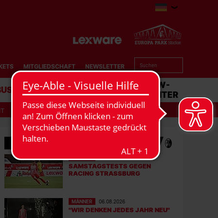
KETS
MITGLIEDSCHAFT
NEWSLETTER
BUSINESS
STADION
MATCHCENTER
IT
MEHR NEWS
MÄNNER
07.08.2026
SAMSTAGSTESTS GEGEN
RACING STRASSBURG
MÄNNER
06.08.2026
"WIR DENKEN JEDES JAHR NEU"