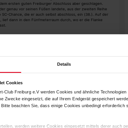
it dem ersten guten Freiburger Abschluss aber geschlagen.
der genau vor seinen Füßen landete, aus der zweiten Reihe
 SC-Chance, die er auch selbst abschloss, ein (38.). Auf der
e, lief dann in den Fünfmeterraum durch, wo er die Flanke
asst.
ufgetaucht waren, kamen in der 45. Minute zu zwei
die im Nachgang an die Doppelchance die Fäuste ballte. Den
ert, Xherdan Shaqiris Nachschuss blieb an Jung hängen.
Details
ifo, der aus 16 Metern flach abzog, den Ball aber nicht voll
 nicht auf der knappen Führung aus, sondern wollte ein zweites
er dann ließ sich Maximilian Eggestein feiern. Nach Grifos
et Cookies
em Kopf, FCB-Keeper Salvi drückte den Ball mit der Hand
ie Torlinientechnologie einschaltete und meldete, dass der Ball in
rt-Club Freiburg e.V werden Cookies und ähnliche Technologie
dtribüne bildete sich daraufhin eine kleine Traube aus zehn
che Zwecke eingesetzt, die auf Ihrem Endgerät gespeichert werd
 Bitte beachten Sie, dass einige Cookies unbedingt erforderlich
 Defensive aber stabil und hatte das Spiel unter Kontrolle. In
 den Ball quer und scharf durch den Fünfmeterraum schickte.
ll und die gefährlicheren Aktionen hatte der SC.
 erteilen, werden weitere Cookies eingesetzt mittels derer auch