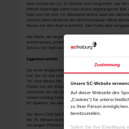
Salvi musste bis zur 31. Minute nicht eingreifen, war m
Patrick Osterhage nahm nach einem abgefangenen Ball, 
Maß und traf zum 1:0. Manzambi leitete auch die nächste
rechten Seite bediente der Mittelfeldspieler Niklas Best
Bestes mit dem Kopf erwischte. Salvi hatte aber aufgep
Die Gäste, die lange Zeit nicht mehr vor Atubolus Tor a
Großchancen, scheiterten aber an Freiburgs Nummer 1, 
Schuss von Ajeti aus kurzer Distanz hatte er stark pari
Eggestein erhöht
Zustimmung
Die erste Möglichkeit nach der Pause gehörte Vincenzo Gr
traf. Der SC war sofort wieder voll im Spiel, ruhte sich
Tor. Und dieses fiel, zwar erst auf den zweiten Blick, ab
Unsere SC-Website verwend
Flanke von der linken Seite verlängerte Eggestein mit d
scheinbar von der Linie. Das Spiel lief weiter, bis sich d
Auf dieser Webseite des Spo
vollem Umfang hinter der Linie war. Vor der jubelnden Sü
„Cookies“) für unterschiedli
SC-Spielern, die das 2:0 feierten (57.).
zu Ihrer Person ermöglichen.
bereitzustellen.
Der Sport-Club ließ Basel nun etwas kommen, stand in der
der 75. Minute wurde es zwar kurz brenzlig, als Shaqiri
Am langen Pfosten verpasste sein Mitspieler aber den Ba
Sofern Sie Ihre Einwilligung