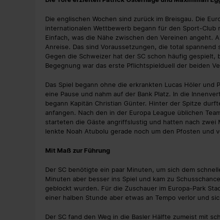
Die englischen Wochen sind zurück im Breisgau. Die Euro
internationalen Wettbewerb begann für den Sport-Club mi
Einfach, was die Nähe zwischen den Vereinen angeht. Au
Anreise. Das sind Voraussetzungen, die total spannend s
Gegen die Schweizer hat der SC schon häufig gespielt, bi
Begegnung war das erste Pflichtspielduell der beiden V
Das Spiel begann ohne die erkrankten Lucas Höler und 
eine Pause und nahm auf der Bank Platz. In die Innenve
begann Kapitän Christian Günter. Hinter der Spitze durft
anfangen. Nach den in der Europa League üblichen Tea
starteten die Gäste angriffslustig und hatten nach zwei 
lenkte Noah Atubolu gerade noch um den Pfosten und ve
Mit Maß zur Führung
Der SC benötigte ein paar Minuten, um sich dem schnel
Minuten aber besser ins Spiel und kam zu Schusschance
geblockt wurden. Für die Zuschauer im Europa-Park Stadi
einer halben Stunde aber etwas an Tempo verlor und sic
Der SC fand den Weg in die Basler Hälfte zumeist mit s