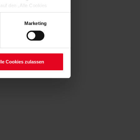
 auf den „Alle Cookies
enden Verarbeitung Ihrer
 Art. 6 Abs. 1 lit. a DSGVO
Marketing
lauben“-Button bestätigen.
setzt. Ihre etwaig erteilten
serer
lle Cookies zulassen