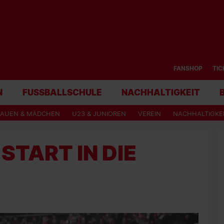
FANSHOP
TIC
N
FUSSBALLSCHULE
NACHHALTIGKEIT
RAUEN & MÄDCHEN
U23 & JUNIOREN
VEREIN
NACHHALTIGKE
START IN DIE