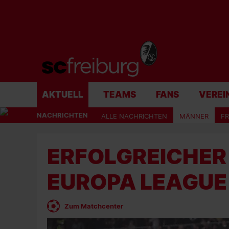
AKTUELL
TEAMS
FANS
VEREI
NACHRICHTEN
ALLE NACHRICHTEN
MÄNNER
F
ERFOLGREICHER 
EUROPA LEAGUE
Zum Matchcenter