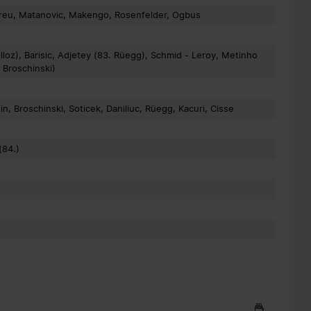
 Treu, Matanovic, Makengo, Rosenfelder, Ogbus
lloz), Barisic, Adjetey (83. Rüegg), Schmid - Leroy, Metinho
. Broschinski)
in, Broschinski, Soticek, Daniliuc, Rüegg, Kacuri, Cisse
(84.)