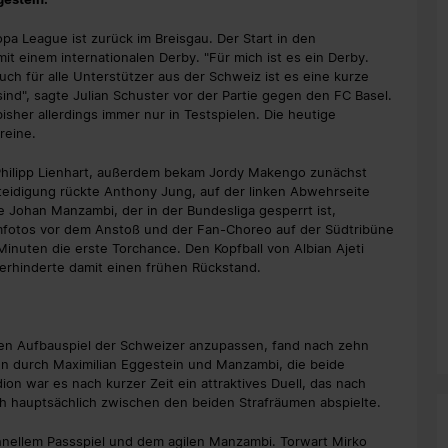
pa League ist zurück im Breisgau. Der Start in den
t einem internationalen Derby. "Für mich ist es ein Derby.
ch für alle Unterstützer aus der Schweiz ist es eine kurze
ind", sagte Julian Schuster vor der Partie gegen den FC Basel.
sher allerdings immer nur in Testspielen. Die heutige
ereine.
Philipp Lienhart, außerdem bekam Jordy Makengo zunächst
rteidigung rückte Anthony Jung, auf der linken Abwehrseite
e Johan Manzambi, der in der Bundesliga gesperrt ist,
mfotos vor dem Anstoß und der Fan-Choreo auf der Südtribüne
Minuten die erste Torchance. Den Kopfball von Albian Ajeti
rhinderte damit einen frühen Rückstand.
len Aufbauspiel der Schweizer anzupassen, fand nach zehn
n durch Maximilian Eggestein und Manzambi, die beide
on war es nach kurzer Zeit ein attraktives Duell, das nach
h hauptsächlich zwischen den beiden Strafräumen abspielte.
chnellem Passspiel und dem agilen Manzambi. Torwart Mirko