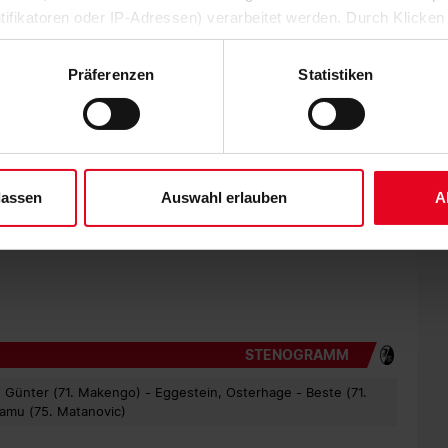
ntifikatoren oder IP-Adressen) verarbeitet werden. Durch Klicken
Igor Matanovic aus elf Metern seinen zweiten Treffer nur
 der Speicherung aller aufgeführten Cookies und der entsprech
Pfosten lenkte. Kurz zuvor war Philipp Treu der Ball beim
inem Namensvetter in der 84. Minute nicht und Philip Otele
 die unten jeweils angegebene Zwecke gem. § 25 Abs. 1 TDDDG,
Präferenzen
Statistiken
treffer für Basel. Das Schweizer Tor sorgte in den
ene Auswahl treffen und diese durch Klicken auf den „Auswahl er
em FCB gelang es nicht, den Druck aufrechtzuerhalten.
es“ auswählen, werden nur unbedingt erforderliche Cookies einge
derzeit widerrufen. Weitere Informationen entnehmen Sie bitte un
 Trainerteam und der Mannschaft anzumerken. Für den Sport-
msieg gegen den VfB Stuttgart in der Liga der zweite Derbysieg
 unserem
Impressum
."
 Sieg zum Start sehr glücklich. In den ersten Minuten war Basel
kommen. Nach der Führung haben wir sehr dispzipliniert gegen
lassen
Auswahl erlauben
A
Ende wurde es zwar unnötig spannend, aber wir haben nach
te Schuster das Spiel zusammen.
STENOGRAMM
, Günter (71. Makengo) - Eggestein, Osterhage - Beste (71.
damu (75. Matanovic)