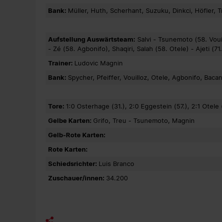
Bank:
Müller, Huth, Scherhant, Suzuku, Dinkci, Höfler,
Aufstellung Auswärtsteam:
Salvi - Tsunemoto (58. Voui
- Zé (58. Agbonifo), Shaqiri, Salah (58. Otele) - Ajeti (71
Trainer:
Ludovic Magnin
Bank:
Spycher, Pfeiffer, Vouilloz, Otele, Agbonifo, Bacan
Tore:
1:0 Osterhage (31.), 2:0 Eggestein (57.), 2:1 Otele 
Gelbe Karten:
Grifo, Treu - Tsunemoto, Magnin
Gelb-Rote Karten:
Rote Karten:
Schiedsrichter:
Luis Branco
Zuschauer/innen:
34.200