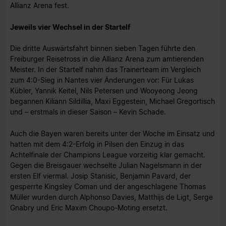
Allianz Arena fest.
Jeweils vier Wechsel in der Startelf
Die dritte Auswärtsfahrt binnen sieben Tagen führte den
Freiburger Reisetross in die Allianz Arena zum amtierenden
Meister. In der Startelf nahm das Trainerteam im Vergleich
zum 4:0-Sieg in Nantes vier Änderungen vor: Für Lukas
Kübler, Yannik Keitel, Nils Petersen und Wooyeong Jeong
begannen Kiliann Sildillia, Maxi Eggestein, Michael Gregortisch
und – erstmals in dieser Saison – Kevin Schade.
Auch die Bayen waren bereits unter der Woche im Einsatz und
hatten mit dem 4:2-Erfolg in Pilsen den Einzug in das
Achtelfinale der Champions League vorzeitig klar gemacht.
Gegen die Breisgauer wechselte Julian Nagelsmann in der
ersten Elf viermal. Josip Stanisic, Benjamin Pavard, der
gesperrte Kingsley Coman und der angeschlagene Thomas
Müller wurden durch Alphonso Davies, Matthijs de Ligt, Serge
Gnabry und Eric Maxim Choupo-Moting ersetzt.