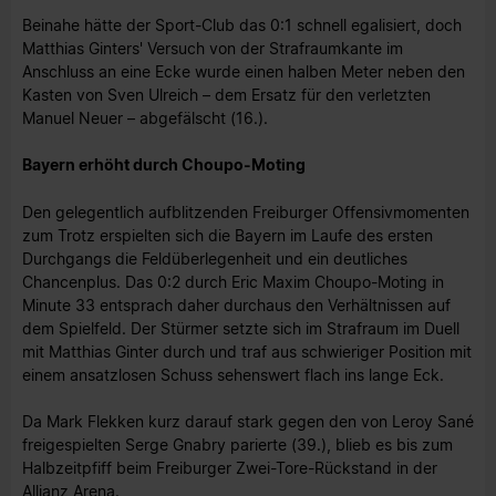
Beinahe hätte der Sport-Club das 0:1 schnell egalisiert, doch
Matthias Ginters' Versuch von der Strafraumkante im
Anschluss an eine Ecke wurde einen halben Meter neben den
Kasten von Sven Ulreich – dem Ersatz für den verletzten
Manuel Neuer – abgefälscht (16.).
Bayern erhöht durch Choupo-Moting
Den gelegentlich aufblitzenden Freiburger Offensivmomenten
zum Trotz erspielten sich die Bayern im Laufe des ersten
Durchgangs die Feldüberlegenheit und ein deutliches
Chancenplus. Das 0:2 durch Eric Maxim Choupo-Moting in
Minute 33 entsprach daher durchaus den Verhältnissen auf
dem Spielfeld. Der Stürmer setzte sich im Strafraum im Duell
mit Matthias Ginter durch und traf aus schwieriger Position mit
einem ansatzlosen Schuss sehenswert flach ins lange Eck.
Da Mark Flekken kurz darauf stark gegen den von Leroy Sané
freigespielten Serge Gnabry parierte (39.), blieb es bis zum
Halbzeitpfiff beim Freiburger Zwei-Tore-Rückstand in der
Allianz Arena.