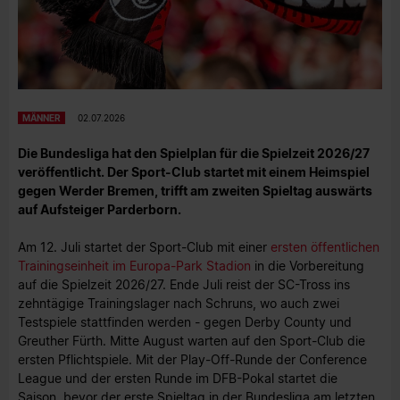
MÄNNER
02.07.2026
Die Bundesliga hat den Spielplan für die Spielzeit 2026/27
veröffentlicht. Der Sport-Club startet mit einem Heimspiel
gegen Werder Bremen, trifft am zweiten Spieltag auswärts
auf Aufsteiger Parderborn.
Am 12. Juli startet der Sport-Club mit einer
ersten öffentlichen
Trainingseinheit im Europa-Park Stadion
in die Vorbereitung
auf die Spielzeit 2026/27. Ende Juli reist der SC-Tross ins
zehntägige Trainingslager nach Schruns, wo auch zwei
Testspiele stattfinden werden - gegen Derby County und
Greuther Fürth. Mitte August warten auf den Sport-Club die
ersten Pflichtspiele. Mit der Play-Off-Runde der Conference
League und der ersten Runde im DFB-Pokal startet die
Saison, bevor der erste Spieltag in der Bundesliga am letzten