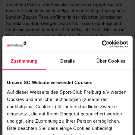
vorletzten Platz in der Abschlusstabelle der Ligaphase, der
noch zur Teilnahme an den Play-offs berechtigt. Im eigenen
Land ist Zagreb Tabellenführer in der höchsten koratischen
Spielklasse. Brann Bergen wurde 24. in der Ligaphase und
freute sich damit über den letzten Play-off-Platz. Die Liga in
Norwegen startet erst im März, drei Tage nach dem
Achtelfinal-Hinspiel.
Was gibt es sonst noch zu wissen?
Zustimmung
Details
Über Cookies
Weil der Sport-Club in der Ligaphase zu den besten acht
Team gehörte, hat er im Rückspiel des Achtelfinals am 19.
März Heimrecht.
Unsere SC-Website verwendet Cookies
Auf dieser Webseite des Sport-Club Freiburg e.V werden
Foto: UEFA
Cookies und ähnliche Technologien (zusammen
nachfolgend „Cookies“) für unterschiedliche Zwecke
eingesetzt, die auf Ihrem Endgerät gespeichert werden
und ggf. eine Zuordnung zu Ihrer Person ermöglichen.
Bitte beachten Sie, dass einige Cookies unbedingt