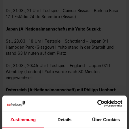
Di., 31.03., 21 Uhr I Testspiel I Guinea-Bissau – Burkina Faso
1:1 I Estádio 24 de Setembro (Bissau)
Japan (A-Nationalmannschaft) mit Yuito Suzuki:
Sa., 28.03., 18 Uhr I Testspiel I Schottland – Japan 0:1 I
Hampden Park (Glasgow) I Yuito stand in der Startelf und
stand 63 Minuten auf dem Platz
Di., 31.03., 20:45 Uhr I Testspiel I England – Japan 0:1 I
Wembley (London) I Yuito wurde nach 80 Minuten
eingewechselt
Österreich (A-Nationalmannschaft) mit Philipp Lienhart:
Fr., 27.03., 18 Uhr I Testspiel I Österreich – Ghana 5:1 I Ernst-
Happel-Stadion (Wien) I Lienhart wurde nach der
Halbzeitpause eingewechselt
Zustimmung
Details
Über Cookies
Di., 31.03, 20:45 Uhr I Testspiel I Österreich – Südkorea 1:0 I