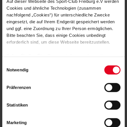
Auf dieser Webseite des Sport-Club Freiburg e.V werden
SCHUHPLATTLERN
Cookies und ähnliche Technologien (zusammen
nachfolgend „Cookies“) für unterschiedliche Zwecke
VEREIN
30.07.2026
eingesetzt, die auf Ihrem Endgerät gespeichert werden
PHILIPP LIENHART IM PODCAST-
INTERVIEW
und ggf. eine Zuordnung zu Ihrer Person ermöglichen.
Bitte beachten Sie, dass einige Cookies unbedingt
erforderlich sind, um diese Webseite bereitzustellen.
VEREIN
29.07.2026
IN ERINNERUNG AN FRANZ-KARL
OPITZ: DER BEGINN EINER LIEBE
Sofern Sie Ihre Einwilligung erteilen, werden weitere
Cookies eingesetzt mittels derer auch personenbezogene
Einwilligungsauswahl
Daten von Ihnen (z.B. persönlichen Identifikatoren oder
Notwendig
VEREIN
28.07.2026
MIT KUNSTFASERN ZU MEHR
IP-Adressen) verarbeitet werden. Durch Klicken auf den
STABILITÄT
„Alle Cookies zulassen“-Button stimmen Sie der
Präferenzen
Speicherung aller aufgeführten Cookies und der
entsprechenden Verarbeitung Ihrer personenbezogenen
Daten für die unten jeweils angegebene Zwecke gem. §
Statistiken
25 Abs. 1 TDDDG, Art. 6 Abs. 1 lit. a DSGVO zu. Sie
können auch eine eigene Auswahl treffen und diese durch
Marketing
Klicken auf den „Auswahl erlauben“-Button bestätigen.