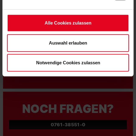
FAN WERDEN:
Soweit Sie „Notwendige Cookies“ auswählen, werden nur
unbedingt erforderliche Cookies eingesetzt. Ihre etwaig
erteilten Einwilligungen können Sie jederzeit widerrufen.
Alle Cookies zulassen
Weitere Informationen entnehmen Sie bitte unserer
Datenschutzerklärung
und unserem
Impressum
."
Auswahl erlauben
MITGLIED WERDEN
Notwendige Cookies zulassen
ZUR ANMELDUNG
NOCH FRAGEN?
0761-38551-0