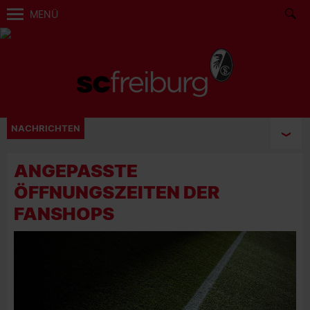
MENÜ
NACHRICHTEN
ANGEPASSTE
ÖFFNUNGSZEITEN DER
FANSHOPS