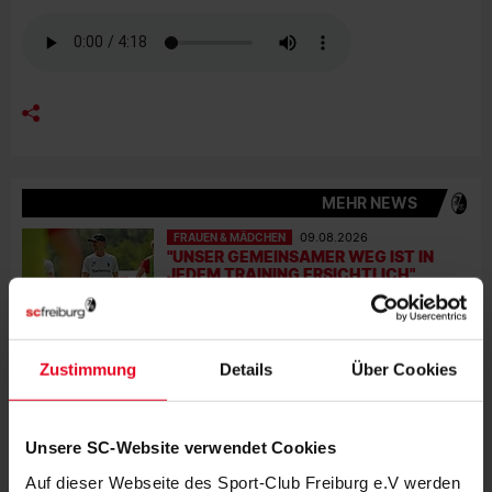
MEHR NEWS
FRAUEN & MÄDCHEN
09.08.2026
"UNSER GEMEINSAMER WEG IST IN
JEDEM TRAINING ERSICHTLICH"
FRAUEN & MÄDCHEN
07.08.2026
LISA KARL ALS KAPITÄNIN BESTÄTIGT
Zustimmung
Details
Über Cookies
FRAUEN & MÄDCHEN
06.08.2026
Unsere SC-Website verwendet Cookies
DOPPELTE PREMIERE: BRUNOLD UND
VINCZE TREFFEN BEIM TEST
Auf dieser Webseite des Sport-Club Freiburg e.V werden