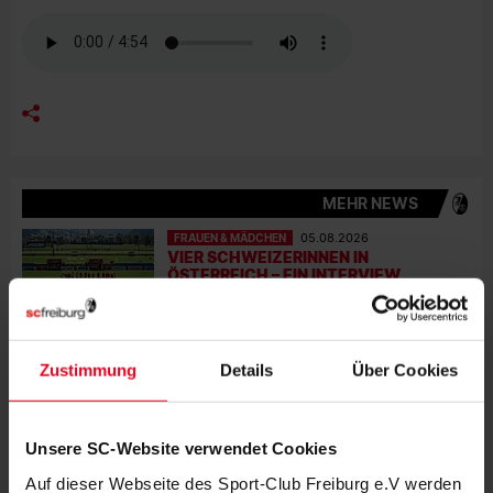
MEHR NEWS
FRAUEN & MÄDCHEN
05.08.2026
VIER SCHWEIZERINNEN IN
ÖSTERREICH – EIN INTERVIEW
FRAUEN & MÄDCHEN
01.08.2026
BORBÁLA VINCZE VERSTÄRKT DEN
Zustimmung
Details
Über Cookies
SPORT-CLUB
FRAUEN & MÄDCHEN
31.07.2026
Unsere SC-Website verwendet Cookies
SC-FRAUEN SIND IN SCHRUNS
ANGEKOMMEN
Auf dieser Webseite des Sport-Club Freiburg e.V werden