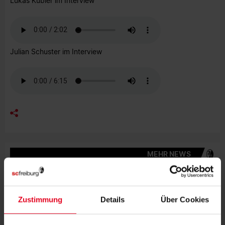
Lukas Kübler im Interview
Julian Schuster im Interview
MEHR NEWS
FRAUEN & MÄDCHEN
06.08.2026
DOPPELTE PREMIERE: BRUNOLD UND
VINCZE TREFFEN BEIM TEST
Zustimmung
Details
Über Cookies
FRAUEN & MÄDCHEN
05.08.2026
VIER SCHWEIZERINNEN IN