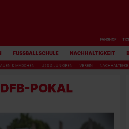
FANSHOP
TIC
N
FUSSBALLSCHULE
NACHHALTIGKEIT
RAUEN & MÄDCHEN
U23 & JUNIOREN
VEREIN
NACHHALTIGKE
 DFB-POKAL