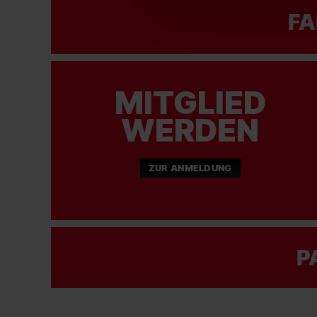
FA
MITGLIED
WERDEN
ZUR ANMELDUNG
P