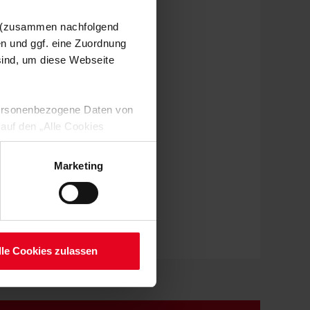
n (zusammen nachfolgend
en und ggf. eine Zuordnung
 sind, um diese Webseite
 personenbezogene Daten von
 auf den „Alle Cookies
enden Verarbeitung Ihrer
 Art. 6 Abs. 1 lit. a DSGVO
Marketing
lauben“-Button bestätigen.
setzt. Ihre etwaig erteilten
serer
lle Cookies zulassen