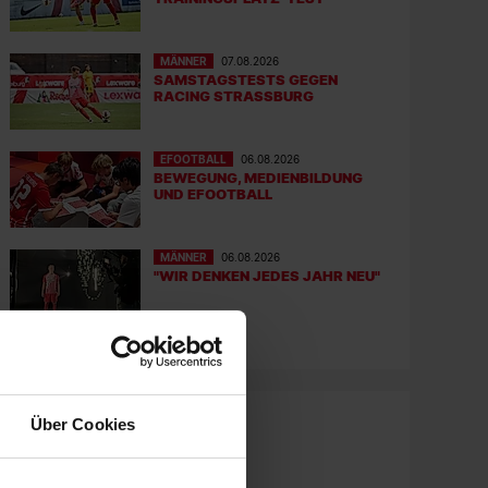
MÄNNER
07.08.2026
SAMSTAGSTESTS GEGEN
RACING STRASSBURG
EFOOTBALL
06.08.2026
BEWEGUNG, MEDIENBILDUNG
UND EFOOTBALL
MÄNNER
06.08.2026
"WIR DENKEN JEDES JAHR NEU"
Über Cookies