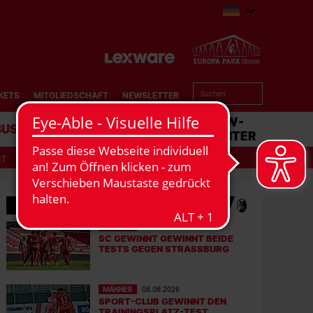
KETS
MITGLIEDSCHAFT
NEWSLETTER
BUSINESS
STADION
MATCHCENTER
IT
MEHR NEWS
MÄNNER
08.08.2026
SC GEWINNT GEWINNT BEIDE
TESTS GEGEN STRASSBURG
MÄNNER
08.08.2026
SPORT-CLUB GEWINNT DEN
TRAININGSPLATZ-TEST