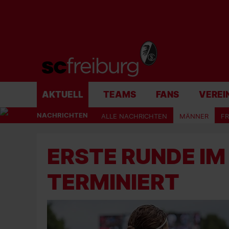
AKTUELL
TEAMS
FANS
VEREI
NACHRICHTEN
ALLE NACHRICHTEN
MÄNNER
F
ERSTE RUNDE IM
TERMINIERT