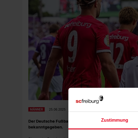
MÄNNER
25.06.2025
Zustimmung
Der Deutsche Fußball-Bund (DFB) hat an diesem Mittwo
bekanntgegeben.