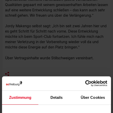
Qualitäten gepaart mit seinem gewissenhaften Arbeiten lassen
auf eine weitere Entwicklung schließen – das kann auch sehr
schnell gehen. Wir freuen uns über die Verlängerung.“
Jordy Makengo selbst sagt: „Ich bin seit zwei Jahren hier und
es geht Schritt für Schritt nach vorne. Diese Entwicklung
möchte ich beim Sport-Club fortsetzen. Ich fühle mich nach
meiner Verletzung in der Vorbereitung wieder voll da und
möchte diese Energie auf den Platz bringen.“
Über Vertragsinhalte wurde Stillschweigen vereinbart.
MEHR NEWS
Zustimmung
Details
Über Cookies
EFOOTBALL
06.08.2026
BEWEGUNG, MEDIENBILDUNG UND
EFOOTBALL