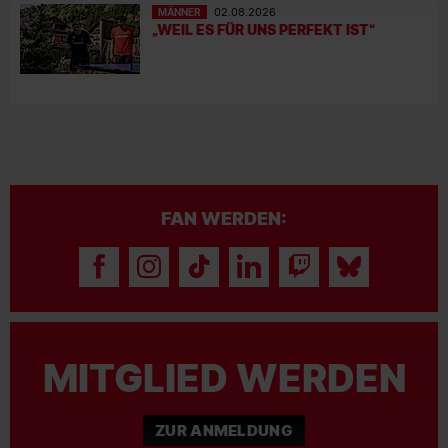
MÄNNER
02.08.2026
„WEIL ES FÜR UNS PERFEKT IST“
FAN WERDEN:
MITGLIED WERDEN
ZUR ANMELDUNG