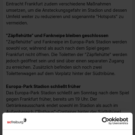
Eintracht Frankfurt zudem verschiedene Maßnahmen
umsetzen, um die Ansteckungsgefahr im Stadion und dessen
Umfeld weiter zu reduzieren und sogenannte "Hotspots" zu
vermeiden.
"Zäpflehütte" und Fankneipe bleiben geschlossen
"Zäpflehütte" und Fankneipe im Europa-Park Stadion werden
sowohl vor, während als auch nach dem Spiel gegen
Frankfurt nicht öffnen. Die Toiletten der "Zäpflehütte" werden
jedoch geöffnet sein und sind über einen separaten Zugang
zu erreichen. Zusätzlich befinden sich noch zwei
Toilettenwagen auf dem Vorplatz hinter der Südtribüne.
Europa-Park Stadion schließt früher
Das Europa-Park Stadion schließt am Sonntag nach dem Spiel
gegen Frankfurt früher, bereits um 19 Uhr. Der
Getränkeausschank endet sowohl im Stadion als auch im
Außenbereich ("Rothaus"-Container hinter der Südtribüne)
bereits um 18.30 Uhr. Anders als bei den ersten Heimspielen
im Europa-Park Stadion ist ein Wiederzutritt auf die
Südtribüne nach Verlassen des Stadions nach dem Frankfurt-