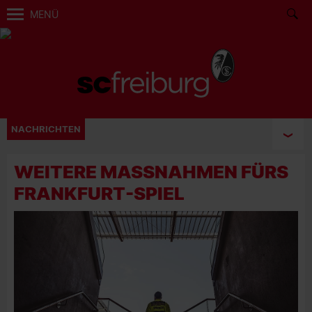
MENÜ
NACHRICHTEN
WEITERE MASSNAHMEN FÜRS F
RANKFURT-SPIEL