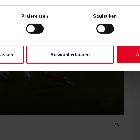
 der Speicherung aller aufgeführten Cookies und der entsprech
 die unten jeweils angegebene Zwecke gem. § 25 Abs. 1 TDDDG,
Präferenzen
Statistiken
ene Auswahl treffen und diese durch Klicken auf den „Auswahl er
es“ auswählen, werden nur unbedingt erforderliche Cookies einge
derzeit widerrufen. Weitere Informationen entnehmen Sie bitte un
 unserem
Impressum
."
lassen
Auswahl erlauben
A