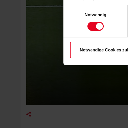
zulassen“-Button stimmen Sie
Einwilligungsauswahl
personenbezogenen Daten für
Notwendig
zu. Sie können auch eine eig
Soweit Sie „Notwendige Cooki
Einwilligungen können Sie je
Datenschutzerklärung
und
Notwendige Cookies zu