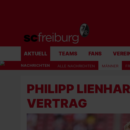
AKTUELL
TEAMS
FANS
VEREI
NACHRICHTEN
ALLE NACHRICHTEN
MÄNNER
F
PHILIPP LIENHA
VERTRAG