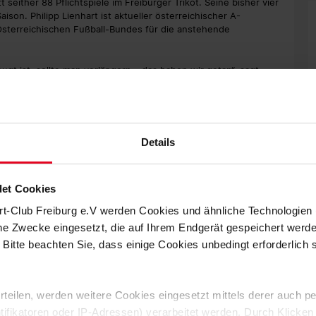
t seither 88 Pflichtspiele im Freiburger Trikot. Seine bisher vier
aison. Philipp Lienhart ist aktueller österreichischer A-
Österreichischen Fußball-Bundes für die anstehende
t ist, sollte man verlängern – das haben wir getan“, sagt
iner Zeit bei uns sowohl defensiv als auch offensiv stetig
nnschaft. Wir freuen uns daher sehr, dass wir den
bereits als junger Spieler die Möglichkeit bekommen, mich zu
Details
r bin ich dem Verein sehr dankbar – und das Vertrauen möchte
 ein toller Verein, mit dessen Philosophie ich mich super
raussetzungen, mich auf hohem Niveau zu festigen und stetig
et Cookies
rt-Club Freiburg e.V werden Cookies und ähnliche Technologie
che Zwecke eingesetzt, die auf Ihrem Endgerät gespeichert werd
 Bitte beachten Sie, dass einige Cookies unbedingt erforderlich
 erteilen, werden weitere Cookies eingesetzt mittels derer auch
ntifikatoren oder IP-Adressen) verarbeitet werden. Durch Klicken