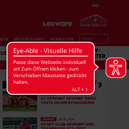
KETS
MITGLIEDSCHAFT
NEWSLETTER
BUSINESS
STADION
MATCHCENTER
IT
MEHR NEWS
MÄNNER
08.08.2026
SC GEWINNT GEWINNT BEIDE
TESTS GEGEN STRASSBURG
MÄNNER
08.08.2026
SPORT-CLUB GEWINNT DEN
TRAININGSPLATZ-TEST