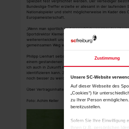
Spielzeit fest verpflichtet werden. Der Verteidiger bestrit
Bundesliga-Treffer erzielte er allesamt in der laufenden S
Nationalspieler und steht möglicherweise im Kader des 
Europameisterschaft.
„Wenn man sportlich und menschlich voneinander überzeug
Sportdirektor Klemens Hartenbach. „Philipp hat sich in se
weiterentwickelt und ist eine feste Größe in unserer Ma
gemeinsamen Weg weitergehen.“
Philipp Lienhart selbst sagt: „Hier in Freiburg habe ich 
Zustimmung
einem gestandenen Bundesligaprofi zu entwickeln. Dafü
ich auch in Zukunft mit Leistung zurückzahlen. Der SC ist
identifizieren kann. Zudem sehe ich hier die besten Vo
Unsere SC-Website verwend
noch besser zu werden."
Auf dieser Webseite des Spo
Über Vertragsinhalte wurde Stillschweigen vereinbart.
„Cookies“) für unterschiedli
zu Ihrer Person ermöglichen.
Foto: Achim Keller
bereitzustellen.
Sofern Sie Ihre Einwilligung
Ihnen (z.B. persönlichen Ide