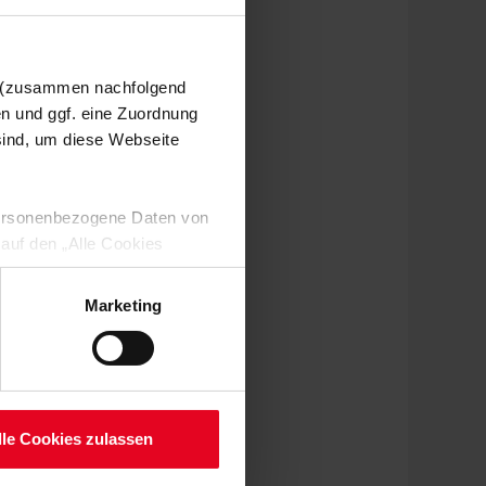
n (zusammen nachfolgend
en und ggf. eine Zuordnung
 sind, um diese Webseite
 personenbezogene Daten von
 auf den „Alle Cookies
enden Verarbeitung Ihrer
 Art. 6 Abs. 1 lit. a DSGVO
Marketing
lauben“-Button bestätigen.
setzt. Ihre etwaig erteilten
serer
lle Cookies zulassen