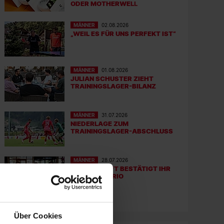
ODER MOTHERWELL
MÄNNER
02.08.2026
„WEIL ES FÜR UNS PERFEKT IST“
MÄNNER
01.08.2026
JULIAN SCHUSTER ZIEHT
TRAININGSLAGER-BILANZ
MÄNNER
31.07.2026
NIEDERLAGE ZUM
TRAININGSLAGER-ABSCHLUSS
MÄNNER
28.07.2026
MANNSCHAFT BESTÄTIGT IHR
KAPITÄNS-TRIO
Über Cookies