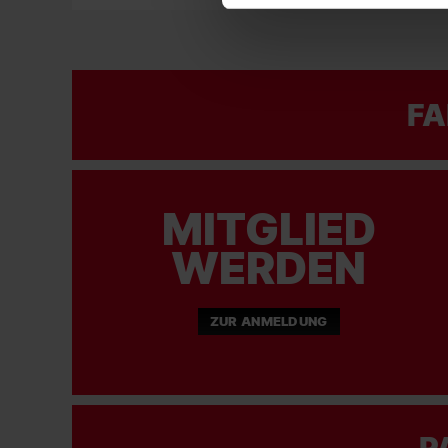
FA
MITGLIED
WERDEN
ZUR ANMELDUNG
P