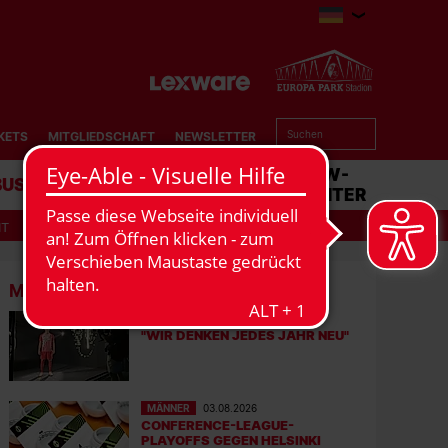
KETS
MITGLIEDSCHAFT
NEWSLETTER
BUSINESS
STADION
MATCHCENTER
IT
MEHR NEWS
MÄNNER
06.08.2026
"WIR DENKEN JEDES JAHR NEU"
MÄNNER
03.08.2026
CONFERENCE-LEAGUE-
PLAYOFFS GEGEN HELSINKI