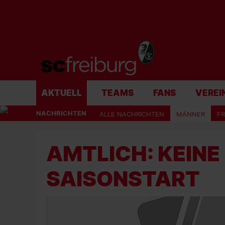
AKTUELL
TEAMS
FANS
VEREI
NACHRICHTEN
ALLE NACHRICHTEN
MÄNNER
F
AMTLICH: KEIN
SAISONSTART