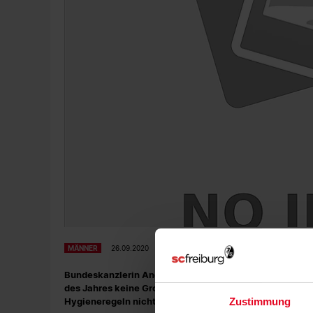
MÄNNER
26.09.2020
Bundeskanzlerin Angela Merkel und die Chefs der Bund
des Jahres keine Großveranstaltungen zugelassen sind,
Hygieneregeln nicht möglich ist".
Zustimmung