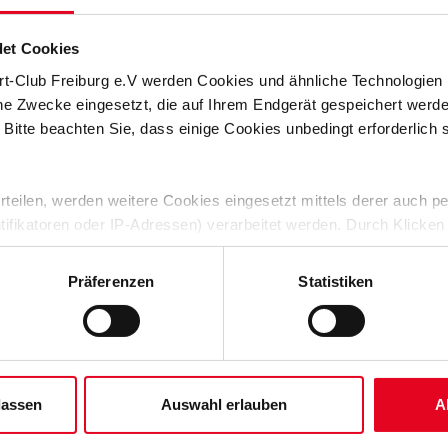
esländer haben am Donnerstag beschlossen, dass "bis Ende
bei denen eine Kontaktverfolgung und die Einhaltung von
et Cookies
rt-Club Freiburg e.V werden Cookies und ähnliche Technologie
 wurde die bislang bis Ende Oktober dieses Jahres geltende
che Zwecke eingesetzt, die auf Ihrem Endgerät gespeichert werd
uf Ende des Jahres verlängert.
 Bitte beachten Sie, dass einige Cookies unbedingt erforderlich
ch, dass es "zum einheitlichen Umgang mit Zuschauern bei
auf Ebene der Chefs der Staatskanzleien" geben werde, "die
ögliche Teilzulassung von Zuschauern in der Bundesliga ab
 erteilen, werden weitere Cookies eingesetzt mittels derer auch
ntifikatoren oder IP-Adressen) verarbeitet werden. Durch Klicken
 der Speicherung aller aufgeführten Cookies und der entsprech
eidung der Ministerpräsidentenkonferenz: "Es ist
Thema große Vorsicht walten lässt. Ich wäre aber zuversichtlich,
 die unten jeweils angegebene Zwecke gem. § 25 Abs. 1 TDDDG,
Präferenzen
Statistiken
Lage wären, mit anfangs 20 bis 30 Prozent der maximalen
ene Auswahl treffen und diese durch Klicken auf den „Auswahl er
nisieren."
es“ auswählen, werden nur unbedingt erforderliche Cookies einge
derzeit widerrufen. Weitere Informationen entnehmen Sie bitte un
 unserem
Impressum
."
lassen
Auswahl erlauben
A