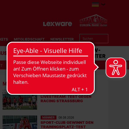
KETS
MITGLIEDSCHAFT
NEWSLETTER
BUSINESS
STADION
MATCHCENTER
IT
MEHR NEWS
MÄNNER
08.08.2026
LIVESTREAM: TEST GEGEN
RACING STRASSBURG
MÄNNER
08.08.2026
SPORT-CLUB GEWINNT DEN
TRAININGSPLATZ-TEST