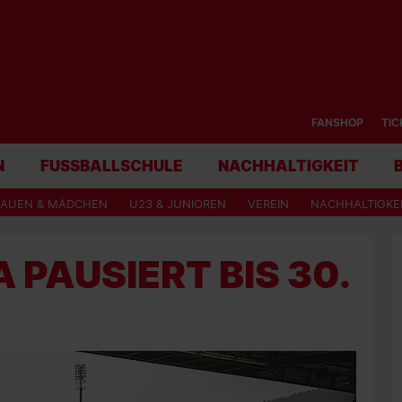
FANSHOP
TIC
N
FUSSBALLSCHULE
NACHHALTIGKEIT
RAUEN & MÄDCHEN
U23 & JUNIOREN
VEREIN
NACHHALTIGKE
 PAUSIERT BIS 30.