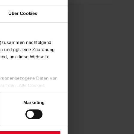
Über Cookies
n (zusammen nachfolgend
en und ggf. eine Zuordnung
 sind, um diese Webseite
 personenbezogene Daten von
 auf den „Alle Cookies
enden Verarbeitung Ihrer
 Art. 6 Abs. 1 lit. a DSGVO
Marketing
lauben“-Button bestätigen.
setzt. Ihre etwaig erteilten
serer