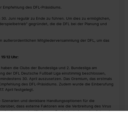
der Empfehlung des DFL-Präsidiums.
m 30. Juni regulär zu Ende zu führen. Um dies zu ermöglichen,
rspielbetrieb" gegründet, die die DFL bei der Planung und
sten außerordentlichen Mitgliederversammlung der DFL, um das
 15:12 Uhr:
 haben die Clubs der Bundesliga und 2. Bundesliga am
ng der DFL Deutsche Fußball Liga einstimmig beschlossen,
s mindestens 30. April auszusetzen. Das Gremium, das erstmals
er Empfehlung des DFL-Präsidiums. Zudem wurde die Einberufung
. April festgelegt.
e Szenarien und denkbare Handlungsoptionen für die
rüber, dass externe Faktoren wie die Verbreitung des Virus
ng in den kommenden Wochen maßgeblich sind, wurden folgende