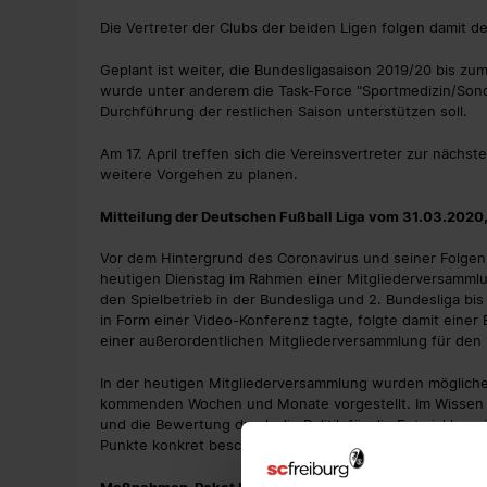
Die Vertreter der Clubs der beiden Ligen folgen damit 
Geplant ist weiter, die Bundesligasaison 2019/20 bis zu
wurde unter anderem die Task-Force "Sportmedizin/Sonde
Durchführung der restlichen Saison unterstützen soll.
Am 17. April treffen sich die Vereinsvertreter zur näch
weitere Vorgehen zu planen.
Mitteilung der Deutschen Fußball Liga vom 31.03.2020,
Vor dem Hintergrund des Coronavirus und seiner Folgen
heutigen Dienstag im Rahmen einer Mitgliederversammlu
den Spielbetrieb in der Bundesliga und 2. Bundesliga bi
in Form einer Video-Konferenz tagte, folgte damit ein
einer außerordentlichen Mitgliederversammlung für den 17
In der heutigen Mitgliederversammlung wurden möglich
kommenden Wochen und Monate vorgestellt. Im Wissen da
und die Bewertung durch die Politik für die Entwicklu
Punkte konkret beschlossen:
Maßnahmen-Paket Lizenzierung