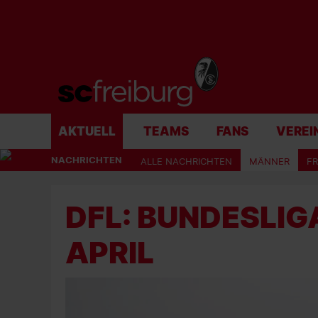
AKTUELL
TEAMS
FANS
VEREI
NACHRICHTEN
ALLE NACHRICHTEN
MÄNNER
F
DFL: BUNDESLIGA
APRIL