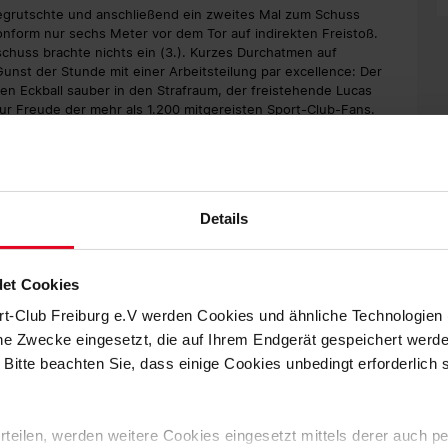
grutschte und anschließend ein zweites Mal zum Schuss
onform nur sechs Meter vor dem Tor auf indirekten Freistoß.
chuss brachte nichts ein (3.). Kurzes Durchatmen auf
unst der Stunde mit einer Arbeitsteilung par excellence: Der
nen Eckball sauber in den Strafraum, der freistehende Lucas
zur Freude der mehr als 1.200 mitgereisten Sport-Club-Fans.
tiv der Leverkusener Offensivqualität oft und gut zu
immer. Beim Distanzschuss von Bayer-Spieler Moussa Diaby war
). Ärgerlich und dennoch: Der Ausgleich für den Champions-
konnte im weiteren Verlauf getrost mit dem Adjektiv "glücklich"
Details
et Cookies
können", sagte Christian Streich selbstkritisch. Die 4:20
rt-Club Freiburg e.V werden Cookies und ähnliche Technologie
 Recht. Zu diesen gesellten sich noch drei weitere von
che Zwecke eingesetzt, die auf Ihrem Endgerät gespeichert werd
wehrmann Jonathan Schmid (67.) am Pfosten vorbeizielte und
 dann Höfler und Heintz (87.) auf der Linie vereitelten. Somit
 Bitte beachten Sie, dass einige Cookies unbedingt erforderlich
Zählern rückt der SC auf den zwischenzeitlichen dritten Platz in
.
 erteilen, werden weitere Cookies eingesetzt mittels derer auch
rt-Club nochmals auswärts antreten. Anpfiff der Partie bei