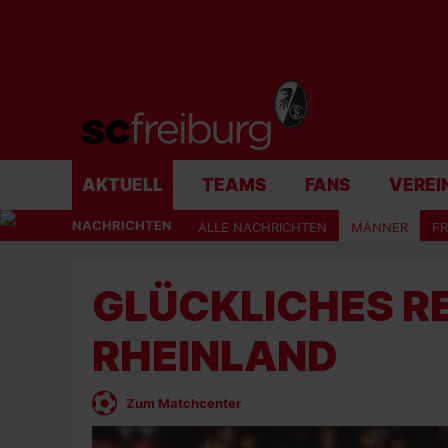
AKTUELL
TEAMS
FANS
VEREI
NACHRICHTEN
ALLE NACHRICHTEN
MÄNNER
F
GLÜCKLICHES RE
RHEINLAND
Zum Matchcenter