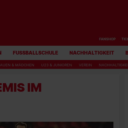
FANSHOP
TIC
N
FUSSBALLSCHULE
NACHHALTIGKEIT
RAUEN & MÄDCHEN
U23 & JUNIOREN
VEREIN
NACHHALTIGKE
MIS IM