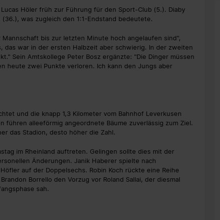
 Lucas Höler früh zur Führung für den Sport-Club (5.). Diaby
 (36.), was zugleich den 1:1-Endstand bedeutete.
r Mannschaft bis zur letzten Minute hoch angelaufen sind",
us, das war in der ersten Halbzeit aber schwierig. In der zweiten
unkt." Sein Amtskollege Peter Bosz ergänzte: "Die Dinger müssen
aben heute zwei Punkte verloren. Ich kann den Jungs aber
ichtet und die knapp 1,3 Kilometer vom Bahnhof Leverkusen
en führen alleeförmig angeordnete Bäume zuverlässig zum Ziel.
r das Stadion, desto höher die Zahl.
tag im Rheinland auftreten. Gelingen sollte dies mit der
ersonellen Änderungen. Janik Haberer spielte nach
Höfler auf der Doppelsechs. Robin Koch rückte eine Reihe
Brandon Borrello den Vorzug vor Roland Sallai, der diesmal
nfangsphase sah.