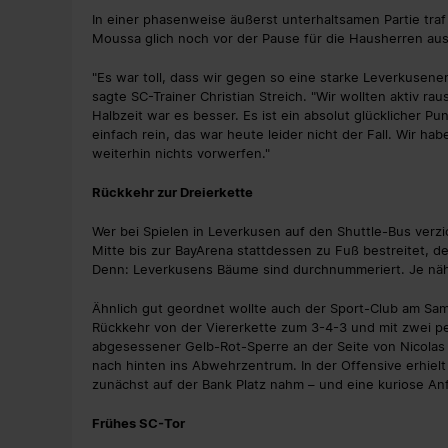
In einer phasenweise äußerst unterhaltsamen Partie traf
Moussa glich noch vor der Pause für die Hausherren aus
"Es war toll, dass wir gegen so eine starke Leverkusene
sagte SC-Trainer Christian Streich. "Wir wollten aktiv ra
Halbzeit war es besser. Es ist ein absolut glücklicher P
einfach rein, das war heute leider nicht der Fall. Wir h
weiterhin nichts vorwerfen."
Rückkehr zur Dreierkette
Wer bei Spielen in Leverkusen auf den Shuttle-Bus verz
Mitte bis zur BayArena stattdessen zu Fuß bestreitet, d
Denn: Leverkusens Bäume sind durchnummeriert. Je nähe
Ähnlich gut geordnet wollte auch der Sport-Club am Sams
Rückkehr von der Viererkette zum 3-4-3 und mit zwei p
abgesessener Gelb-Rot-Sperre an der Seite von Nicolas 
nach hinten ins Abwehrzentrum. In der Offensive erhielt 
zunächst auf der Bank Platz nahm – und eine kuriose A
Frühes SC-Tor