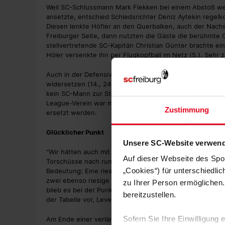
Weil SC-Schlussmann Mark Flekken bei einem Abstoß we
ansetzte, entschied Schiedsrichter Deniz Aytekin regelk
Diesen lenkte Höfler an den Querbalken, auch der Nachs
Freiburger Seite, dann nutzten die Gäste die berühmte G
stellvertretende SC-Kapitän Christian Günter brachte ei
Höler versenkte ihn per Flugkopfball im Netz (5.). Sehr 
Auch in der Defensive wusste sich das Freiburger Kollek
widersetzen (14., 24., 28., 32., 33.). Allerdings nicht 
kein SC-Mann zur Stelle und der Ball prompt im Tor (36.
League-Verein war mittlerweile durchaus verdient – und 
Zustimmung
ersetzt werden.
Glücklicher Punkt
Unsere SC-Website verwend
"Wir hätten auch mit 1:2 oder sogar mit 1:3 zurückliegen 
Auf dieser Webseite des Spo
Torschüsse nach rund einer gespielten Stunde gaben ihm
„Cookies“) für unterschiedli
Bedeutung: Eine riesige Chance für den SC, bei der Ab
zwei ebenso riesige für Leverkusen, die erst Glück (68.),
zu Ihrer Person ermöglichen.
blieb es bei der Punkteteilung im Rheinland. Mit nun 22 
bereitzustellen.
der Tabelle vor, Leverkusen ist mit 19 Punkten Neunter
Sofern Sie Ihre Einwilligung
Am Ende einer verlängerten Trainingswoche muss der Spo