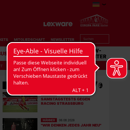
KETS
MITGLIEDSCHAFT
NEWSLETTER
BUSINESS
STADION
MATCHCENTER
IT
MEHR NEWS
MÄNNER
07.08.2026
SAMSTAGSTESTS GEGEN
RACING STRASSBURG
MÄNNER
06.08.2026
"WIR DENKEN JEDES JAHR NEU"