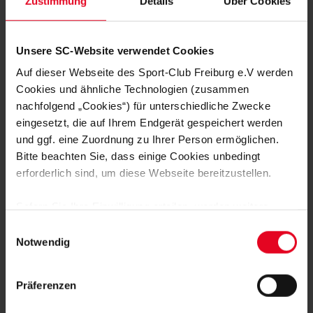
Zustimmung
Details
Über Cookies
Unsere SC-Website verwendet Cookies
Auf dieser Webseite des Sport-Club Freiburg e.V werden
Cookies und ähnliche Technologien (zusammen
nachfolgend „Cookies“) für unterschiedliche Zwecke
WEITERE GALERIEN
eingesetzt, die auf Ihrem Endgerät gespeichert werden
MÄNNER
08.08.2026
und ggf. eine Zuordnung zu Ihrer Person ermöglichen.
IMPRESSIONEN VOM DOPPELTEST
Bitte beachten Sie, dass einige Cookies unbedingt
GEGEN STRASSBURG
erforderlich sind, um diese Webseite bereitzustellen.
FRAUEN & MÄDCHEN
06.08.2026
Sofern Sie Ihre Einwilligung erteilen, werden weitere
DIE BILDER ZUM 2:1-TESTSPIEL-
ERFOLG GEGEN NÜRNBERG
Cookies eingesetzt mittels derer auch personenbezogene
Einwilligungsauswahl
Daten von Ihnen (z.B. persönlichen Identifikatoren oder
Notwendig
IP-Adressen) verarbeitet werden. Durch Klicken auf den
06.08.2026
„Alle Cookies zulassen“-Button stimmen Sie der
Präferenzen
Speicherung aller aufgeführten Cookies und der
entsprechenden Verarbeitung Ihrer personenbezogenen