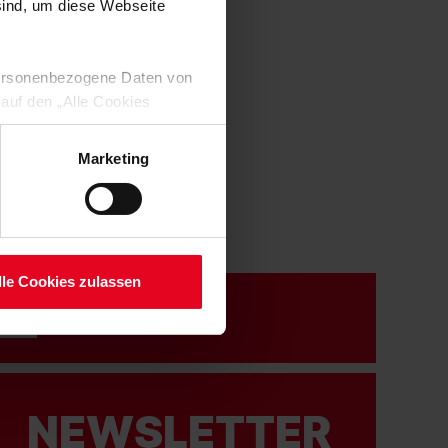
 sind, um diese Webseite
 personenbezogene Daten von
 auf den „Alle Cookies
enden Verarbeitung Ihrer
 Art. 6 Abs. 1 lit. a DSGVO
Marketing
lauben“-Button bestätigen.
setzt. Ihre etwaig erteilten
serer
lle Cookies zulassen
NEWSLETTER