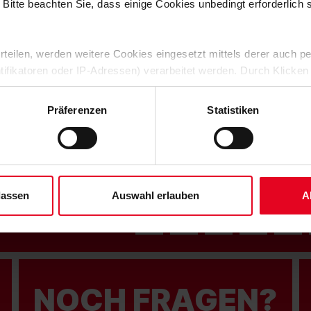
 Bitte beachten Sie, dass einige Cookies unbedingt erforderlich
 erteilen, werden weitere Cookies eingesetzt mittels derer auch
ntifikatoren oder IP-Adressen) verarbeitet werden. Durch Klicken
 der Speicherung aller aufgeführten Cookies und der entsprech
 die unten jeweils angegebene Zwecke gem. § 25 Abs. 1 TDDDG,
Präferenzen
Statistiken
ene Auswahl treffen und diese durch Klicken auf den „Auswahl er
es“ auswählen, werden nur unbedingt erforderliche Cookies einge
derzeit widerrufen. Weitere Informationen entnehmen Sie bitte un
 unserem
Impressum
."
lassen
Auswahl erlauben
A
N WERDEN:
NOCH FRAGEN?