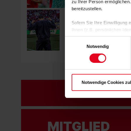
zu Ihrer Person ermöglichen.
bereitzustellen.
Sofern Sie Ihre Einwilligung
Ihnen (z.B. persönlichen Ide
zulassen“-Button stimmen Sie
Einwilligungsauswahl
personenbezogenen Daten für
Notwendig
zu. Sie können auch eine eig
Soweit Sie „Notwendige Cooki
Einwilligungen können Sie je
Datenschutzerklärung
und
Notwendige Cookies zu
FA
MITGLIED