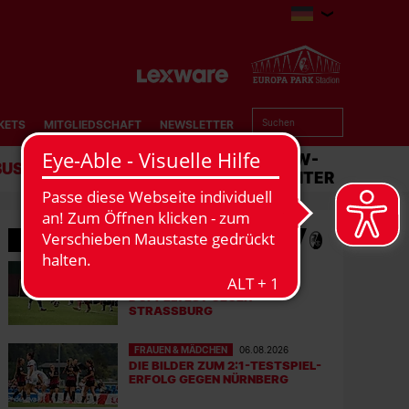
KETS
MITGLIEDSCHAFT
NEWSLETTER
BUSINESS
STADION
MATCHCENTER
WEITERE GALERIEN
MÄNNER
08.08.2026
IMPRESSIONEN VOM
DOPPELTEST GEGEN
STRASSBURG
FRAUEN & MÄDCHEN
06.08.2026
DIE BILDER ZUM 2:1-TESTSPIEL-
ERFOLG GEGEN NÜRNBERG