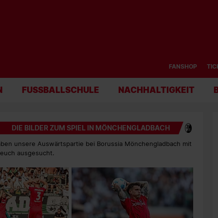
FANSHOP
TIC
N
FUSSBALLSCHULE
NACHHALTIGKEIT
DIE BILDER ZUM SPIEL IN MÖNCHENGLADBACH
aben unsere Auswärtspartie bei Borussia Mönchengladbach mit
r euch ausgesucht.