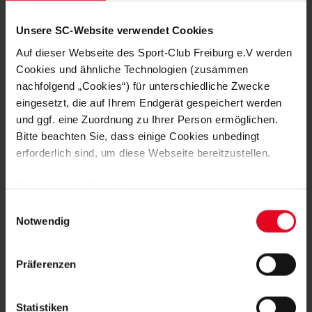
Unsere SC-Website verwendet Cookies
Auf dieser Webseite des Sport-Club Freiburg e.V werden
Cookies und ähnliche Technologien (zusammen
nachfolgend „Cookies“) für unterschiedliche Zwecke
eingesetzt, die auf Ihrem Endgerät gespeichert werden
und ggf. eine Zuordnung zu Ihrer Person ermöglichen.
Bitte beachten Sie, dass einige Cookies unbedingt
erforderlich sind, um diese Webseite bereitzustellen.
Sofern Sie Ihre Einwilligung erteilen, werden weitere
Cookies eingesetzt mittels derer auch personenbezogene
Einwilligungsauswahl
Daten von Ihnen (z.B. persönlichen Identifikatoren oder
Notwendig
IP-Adressen) verarbeitet werden. Durch Klicken auf den
„Alle Cookies zulassen“-Button stimmen Sie der
Präferenzen
Speicherung aller aufgeführten Cookies und der
entsprechenden Verarbeitung Ihrer personenbezogenen
Daten für die unten jeweils angegebene Zwecke gem. §
Statistiken