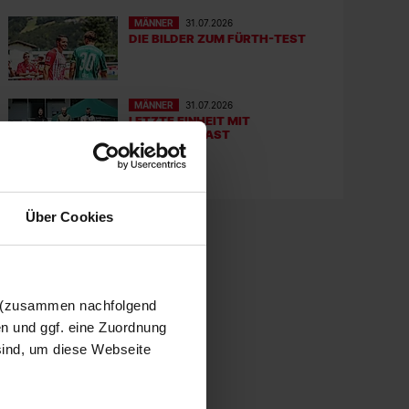
MÄNNER
31.07.2026
DIE BILDER ZUM FÜRTH-TEST
MÄNNER
31.07.2026
LETZTE EINHEIT MIT
TRAININGSGAST
Über Cookies
n (zusammen nachfolgend
en und ggf. eine Zuordnung
 sind, um diese Webseite