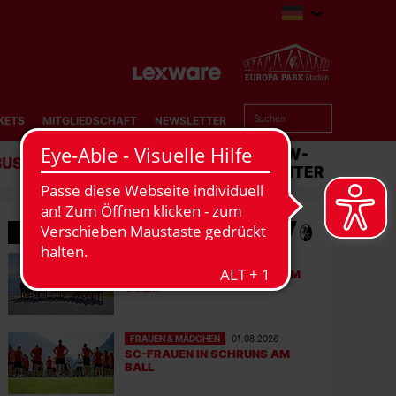
KETS
MITGLIEDSCHAFT
NEWSLETTER
BUSINESS
STADION
MATCHCENTER
WEITERE GALERIEN
FRAUEN & MÄDCHEN
04.08.2026
ACTION, SPIEL UND SPASS AM G
OLM
FRAUEN & MÄDCHEN
01.08.2026
SC-FRAUEN IN SCHRUNS AM
BALL