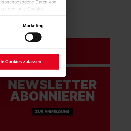
 personenbezogene Daten von
 auf den „Alle Cookies
enden Verarbeitung Ihrer
 Art. 6 Abs. 1 lit. a DSGVO
Marketing
lauben“-Button bestätigen.
setzt. Ihre etwaig erteilten
serer
lle Cookies zulassen
NEWSLETTER
ABONNIEREN
ZUR ANMELDUNG