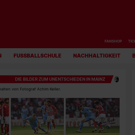
FANSHOP
TIC
N
FUSSBALLSCHULE
NACHHALTIGKEIT
DIE BILDER ZUM UNENTSCHIEDEN IN MAINZ
alten von Fotograf Achim Keller.