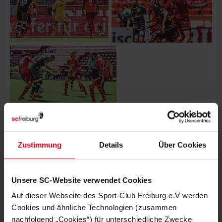
Zustimmung
Details
Über Cookies
WEITERE GALERIEN
FRAUEN & MÄDCHEN
04.08.2026
ACTION, SPIEL UND SPASS AM GOLM
Unsere SC-Website verwendet Cookies
Auf dieser Webseite des Sport-Club Freiburg e.V werden
Cookies und ähnliche Technologien (zusammen
FRAUEN & MÄDCHEN
01.08.2026
SC-FRAUEN IN SCHRUNS AM BALL
nachfolgend „Cookies“) für unterschiedliche Zwecke