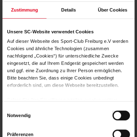
ZUR ANMELDUNG
Zustimmung
Details
Über Cookies
Unsere SC-Website verwendet Cookies
Auf dieser Webseite des Sport-Club Freiburg e.V werden
NOCH FRAGEN?
Cookies und ähnliche Technologien (zusammen
nachfolgend „Cookies“) für unterschiedliche Zwecke
eingesetzt, die auf Ihrem Endgerät gespeichert werden
0761-38551-0
und ggf. eine Zuordnung zu Ihrer Person ermöglichen.
Bitte beachten Sie, dass einige Cookies unbedingt
erforderlich sind, um diese Webseite bereitzustellen.
Sofern Sie Ihre Einwilligung erteilen, werden weitere
Cookies eingesetzt mittels derer auch personenbezogene
NEWSLETTER
Einwilligungsauswahl
Daten von Ihnen (z.B. persönlichen Identifikatoren oder
Notwendig
ABONNIEREN
IP-Adressen) verarbeitet werden. Durch Klicken auf den
„Alle Cookies zulassen“-Button stimmen Sie der
Präferenzen
Speicherung aller aufgeführten Cookies und der