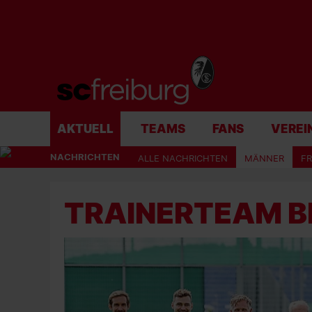
AKTUELL
TEAMS
FANS
VEREI
NACHRICHTEN
ALLE NACHRICHTEN
MÄNNER
F
TRAINERTEAM B