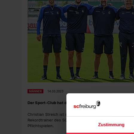
MÄNNER
14.03.2023
Der Sport-Club hat die Verträge mit Christian Streich, P
Christian Streich ist seit Dezember 2011 Trainer der Profi
Rekordtrainer des SC in der Bundesliga. Insgesamt betre
Zustimmung
Pflichtspielen.