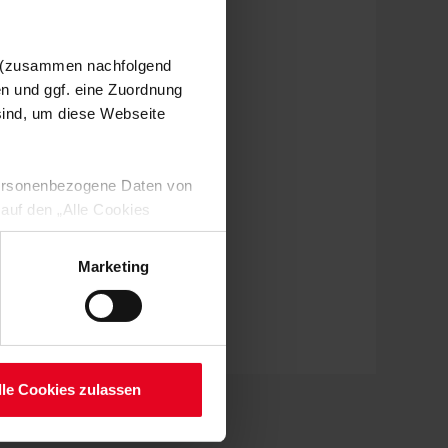
n (zusammen nachfolgend
en und ggf. eine Zuordnung
 sind, um diese Webseite
 personenbezogene Daten von
 auf den „Alle Cookies
enden Verarbeitung Ihrer
 Art. 6 Abs. 1 lit. a DSGVO
Marketing
lauben“-Button bestätigen.
setzt. Ihre etwaig erteilten
serer
lle Cookies zulassen