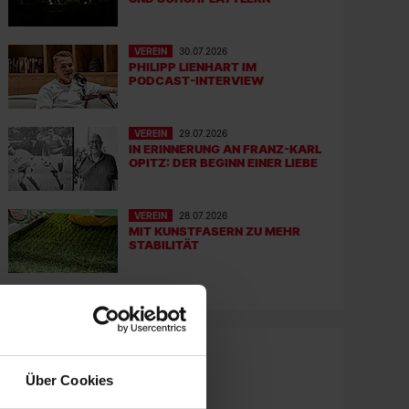
VEREIN
30.07.2026
PHILIPP LIENHART IM
PODCAST-INTERVIEW
VEREIN
29.07.2026
IN ERINNERUNG AN FRANZ-KARL
OPITZ: DER BEGINN EINER LIEBE
VEREIN
28.07.2026
MIT KUNSTFASERN ZU MEHR
STABILITÄT
Über Cookies