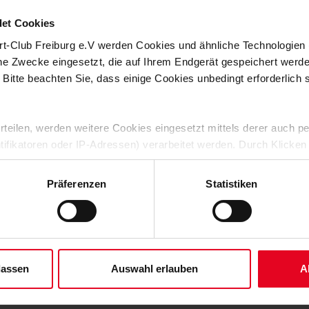
9 an und ist damit dienstältester Co-Trainer der Bundesliga.
et Cookies
ster verstärken den Freiburger Trainerstab seit 2017
rt-Club Freiburg e.V werden Cookies und ähnliche Technologie
r als Co- und Verbindungstrainer an der Schnittstelle
ereich.
che Zwecke eingesetzt, die auf Ihrem Endgerät gespeichert werd
 Bitte beachten Sie, dass einige Cookies unbedingt erforderlich
ie die Athletiktrainer Daniel Wolf und Maximilian Kessler haben
stellation weiterarbeiten zu können freut uns total“, sagt
 erteilen, werden weitere Cookies eingesetzt mittels derer auch
eich arbeitet Tag für Tag sehr detailverliebt und mit maximalem
ntifikatoren oder IP-Adressen) verarbeitet werden. Durch Klicken
iben auf unserem Weg und führen diese sehr vertrauensvolle
 der Speicherung aller aufgeführten Cookies und der entsprech
 Saison hinaus fort.“
 die unten jeweils angegebene Zwecke gem. § 25 Abs. 1 TDDDG,
Präferenzen
Statistiken
e vor gerne ins Trainerbüro kommen und einen offenen und
ene Auswahl treffen und diese durch Klicken auf den „Auswahl er
 besonders und es ist mir eine Freude, gemeinsam mit meinen
es“ auswählen, werden nur unbedingt erforderliche Cookies einge
nnen.“
derzeit widerrufen. Weitere Informationen entnehmen Sie bitte un
 unserem
Impressum
."
lassen
Auswahl erlauben
A