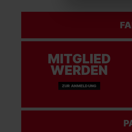
FA
MITGLIED
WERDEN
ZUR ANMELDUNG
P