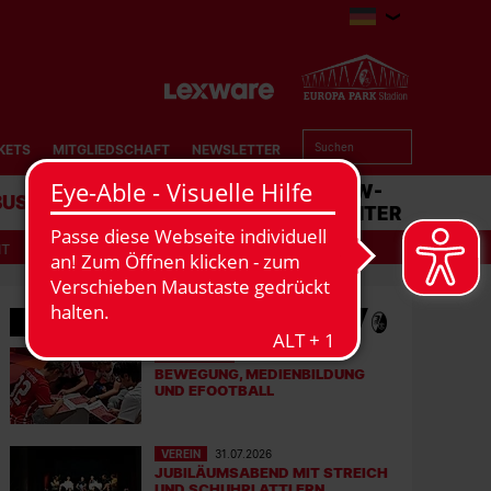
KETS
MITGLIEDSCHAFT
NEWSLETTER
BUSINESS
STADION
MATCHCENTER
IT
MEHR NEWS
EFOOTBALL
06.08.2026
BEWEGUNG, MEDIENBILDUNG
UND EFOOTBALL
VEREIN
31.07.2026
JUBILÄUMSABEND MIT STREICH
UND SCHUHPLATTLERN