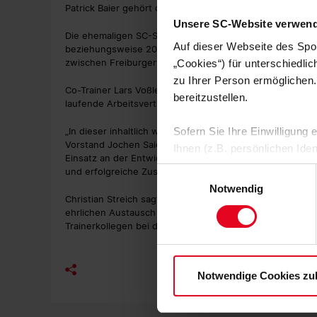
Patrick Baier gehört dem Trainerteam der Profis seit 200
Unsere SC-Website verwend
Die ehemaligen SC-Spieler Florian Bruns und Julian Schu
Auf dieser Webseite des Spo
beziehungsweise 2018 – Bruns als Co-Trainer und Schuste
zwischen Freiburger Fußballschule, U23 und dem Profib
„Cookies“) für unterschiedli
zu Ihrer Person ermöglichen.
Co-Trainer Lars Voßler, Torwarttrainer Michael Müller sow
bereitzustellen.
laufende Arbeitsverträge.
„In dieser inhaltlich wie menschlich sehr besonderen Kon
Sofern Sie Ihre Einwilligung
Vorstand Jochen Saier. „Das Trainerteam um Christian Str
Ihnen (z.B. persönlichen Ide
Einsatz an der Entwicklung unserer Mannschaft. Wir ble
zulassen“-Button stimmen Sie
und erfolgreiche Zusammenarbeit auch über die aktuelle
Einwilligungsauswahl
personenbezogenen Daten für
Notwendig
Christian Streich sagt: „Es ist schön, dass wir nach wi
zu. Sie können auch eine eig
ehrlichen Austausch pflegen. Die Konstellation hier ist
Soweit Sie „Notwendige Cooki
Trainerkollegen bei diesem Verein weiter arbeiten zu kö
Einwilligungen können Sie je
Datenschutzerklärung
und
Notwendige Cookies zu