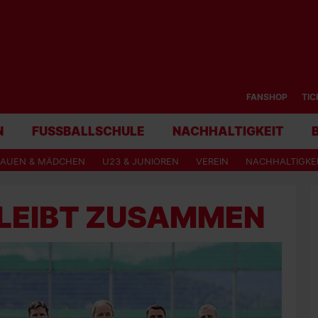
FANSHOP
TIC
N
FUSSBALLSCHULE
NACHHALTIGKEIT
RAUEN & MÄDCHEN
U23 & JUNIOREN
VEREIN
NACHHALTIGKE
LEIBT ZUSAMMEN