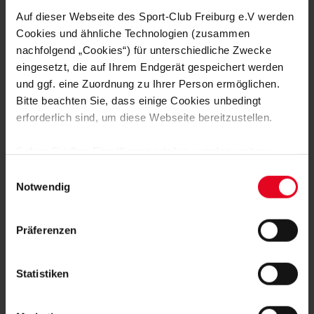
MÄNNER
03.08.2026
Auf dieser Webseite des Sport-Club Freiburg e.V werden
CONFERENCE-LEAGUE-PLAYOFFS
GEGEN HELSINKI ODER MOTHERWELL
Cookies und ähnliche Technologien (zusammen
nachfolgend „Cookies“) für unterschiedliche Zwecke
eingesetzt, die auf Ihrem Endgerät gespeichert werden
MÄNNER
02.08.2026
und ggf. eine Zuordnung zu Ihrer Person ermöglichen.
„WEIL ES FÜR UNS PERFEKT IST“
Bitte beachten Sie, dass einige Cookies unbedingt
erforderlich sind, um diese Webseite bereitzustellen.
MÄNNER
01.08.2026
JULIAN SCHUSTER ZIEHT
Sofern Sie Ihre Einwilligung erteilen, werden weitere
TRAININGSLAGER-BILANZ
Cookies eingesetzt mittels derer auch personenbezogene
Einwilligungsauswahl
Daten von Ihnen (z.B. persönlichen Identifikatoren oder
Notwendig
MÄNNER
31.07.2026
IP-Adressen) verarbeitet werden. Durch Klicken auf den
NIEDERLAGE ZUM TRAININGSLAGER-
„Alle Cookies zulassen“-Button stimmen Sie der
ABSCHLUSS
Präferenzen
Speicherung aller aufgeführten Cookies und der
entsprechenden Verarbeitung Ihrer personenbezogenen
Daten für die unten jeweils angegebene Zwecke gem. §
Statistiken
25 Abs. 1 TDDDG, Art. 6 Abs. 1 lit. a DSGVO zu. Sie
können auch eine eigene Auswahl treffen und diese durch