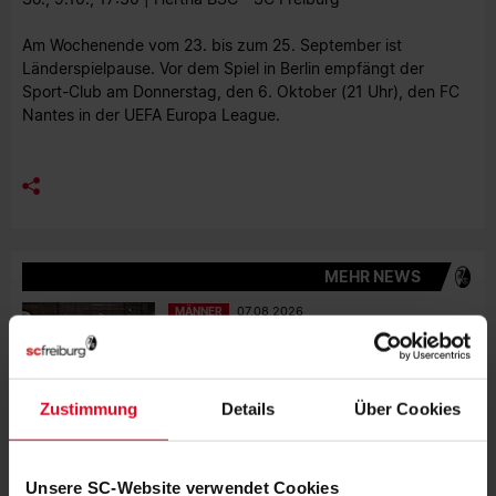
Am Wochenende vom 23. bis zum 25. September ist
Länderspielpause. Vor dem Spiel in Berlin empfängt der
Sport-Club am Donnerstag, den 6. Oktober (21 Uhr), den FC
Nantes in der UEFA Europa League.
MEHR NEWS
MÄNNER
07.08.2026
SAMSTAGSTESTS GEGEN RACING
STRASSBURG
Zustimmung
Details
Über Cookies
MÄNNER
06.08.2026
"WIR DENKEN JEDES JAHR NEU"
Unsere SC-Website verwendet Cookies