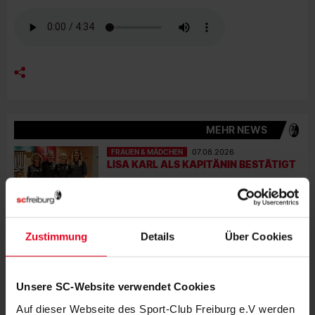
MEHR NEWS
FRAUEN & MÄDCHEN
07.08.2026
LISA KARL ALS KAPITÄNIN BESTÄTIGT
FRAUEN & MÄDCHEN
06.08.2026
DOPPELTE PREMIERE: BRUNOLD UND
Zustimmung
Details
Über Cookies
VINCZE TREFFEN BEIM TEST
FRAUEN & MÄDCHEN
05.08.2026
Unsere SC-Website verwendet Cookies
VIER SCHWEIZERINNEN IN
ÖSTERREICH – EIN INTERVIEW
Auf dieser Webseite des Sport-Club Freiburg e.V werden