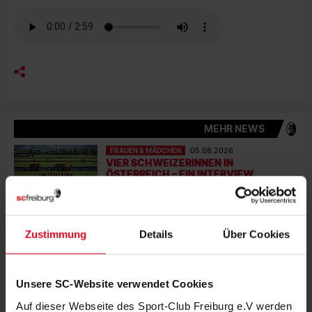
MEHR NEWS
FRAUEN & MÄDCHEN
05.08.2026
VIER SCHWEIZERINNEN IN
ÖSTERREICH – EIN INTERVIEW
FRAUEN & MÄDCHEN
01.08.2026
BORBÁLA VINCZE VERSTÄRKT DEN
Zustimmung
Details
Über Cookies
SPORT-CLUB
FRAUEN & MÄDCHEN
31.07.2026
Unsere SC-Website verwendet Cookies
SC-FRAUEN SIND IN SCHRUNS
ANGEKOMMEN
Auf dieser Webseite des Sport-Club Freiburg e.V werden