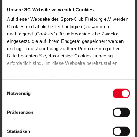
FRAUEN & MÄDCHEN
06.08.2026
DOPPELTE PREMIERE: BRUNOLD UND
Unsere SC-Website verwendet Cookies
VINCZE TREFFEN BEIM TEST
Auf dieser Webseite des Sport-Club Freiburg e.V werden
Cookies und ähnliche Technologien (zusammen
FRAUEN & MÄDCHEN
05.08.2026
VIER SCHWEIZERINNEN IN
nachfolgend „Cookies“) für unterschiedliche Zwecke
ÖSTERREICH – EIN INTERVIEW
eingesetzt, die auf Ihrem Endgerät gespeichert werden
und ggf. eine Zuordnung zu Ihrer Person ermöglichen.
Bitte beachten Sie, dass einige Cookies unbedingt
FRAUEN & MÄDCHEN
01.08.2026
BORBÁLA VINCZE VERSTÄRKT DEN
erforderlich sind, um diese Webseite bereitzustellen.
SPORT-CLUB
Sofern Sie Ihre Einwilligung erteilen, werden weitere
FRAUEN & MÄDCHEN
31.07.2026
Cookies eingesetzt mittels derer auch personenbezogene
Einwilligungsauswahl
SC-FRAUEN SIND IN SCHRUNS
Daten von Ihnen (z.B. persönlichen Identifikatoren oder
Notwendig
ANGEKOMMEN
IP-Adressen) verarbeitet werden. Durch Klicken auf den
„Alle Cookies zulassen“-Button stimmen Sie der
FRAUEN & MÄDCHEN
28.07.2026
Präferenzen
Speicherung aller aufgeführten Cookies und der
KANTERSIEG IM TEST GEGEN DEN FC
ZÜRICH
entsprechenden Verarbeitung Ihrer personenbezogenen
Daten für die unten jeweils angegebene Zwecke gem. §
Statistiken
25 Abs. 1 TDDDG, Art. 6 Abs. 1 lit. a DSGVO zu. Sie