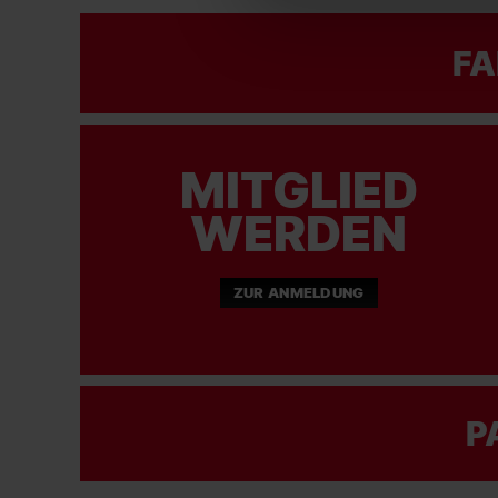
FA
MITGLIED
WERDEN
ZUR ANMELDUNG
P