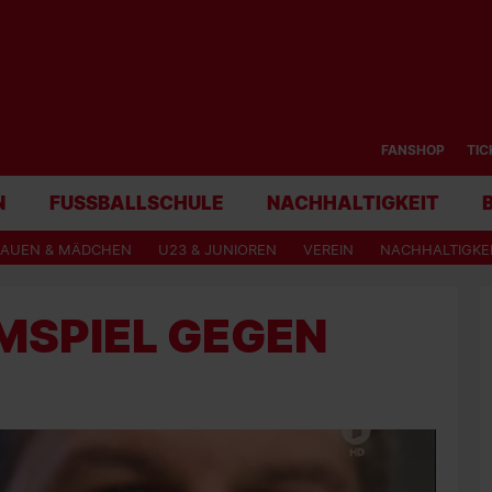
FANSHOP
TIC
N
FUSSBALLSCHULE
NACHHALTIGKEIT
RAUEN & MÄDCHEN
U23 & JUNIOREN
VEREIN
NACHHALTIGKE
MSPIEL GEGEN