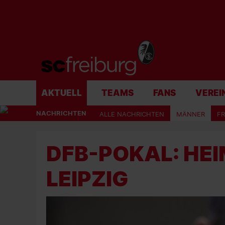
AKTUELL
TEAMS
FANS
VEREI
NACHRICHTEN
ALLE NACHRICHTEN
MÄNNER
F
DFB-POKAL: HEI
LEIPZIG