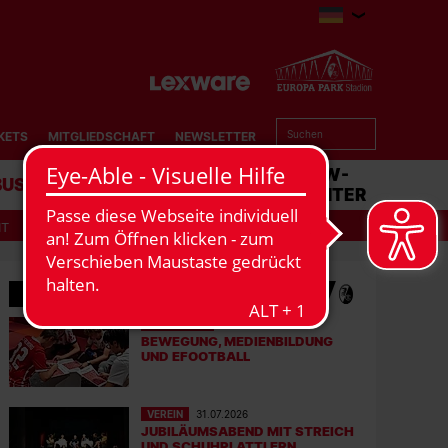
KETS
MITGLIEDSCHAFT
NEWSLETTER
BUSINESS
STADION
MATCHCENTER
IT
MEHR NEWS
EFOOTBALL
06.08.2026
BEWEGUNG, MEDIENBILDUNG
UND EFOOTBALL
VEREIN
31.07.2026
JUBILÄUMSABEND MIT STREICH
UND SCHUHPLATTLERN