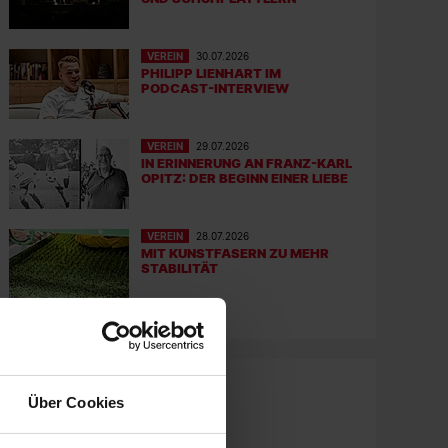
VEREIN
30.07.2026
PHILIPP LIENHART IM
PODCAST-INTERVIEW
VEREIN
29.07.2026
IN ERINNERUNG AN FRANZ-KARL
OPITZ: DER BEGINN EINER LIEBE
VEREIN
28.07.2026
MIT KUNSTFASERN ZU MEHR
STABILITÄT
Über Cookies