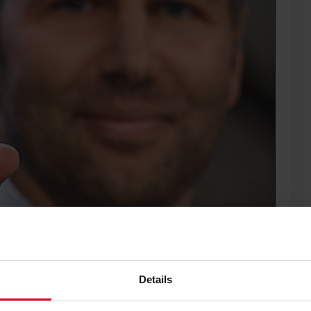
hause gegen RB Leipzig. Das ergab die Auslosung im Rahmen
Details