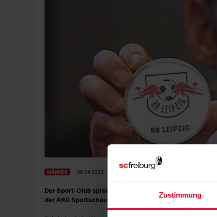
MÄNNER
09.04.2023
Der Sport-Club spielt im Halbfinale des DFB-Pokals zu
Zustimmung
der ARD Sportschau im Fußballmuseum in Dortmund.