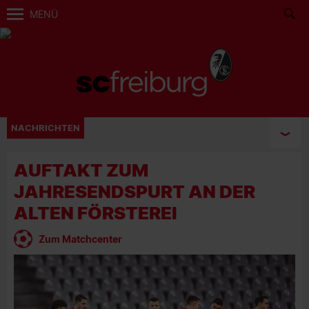
MENÜ
NACHRICHTEN
AUFTAKT ZUM
JAHRESENDSPURT AN DER
ALTEN FÖRSTEREI
Zum Matchcenter