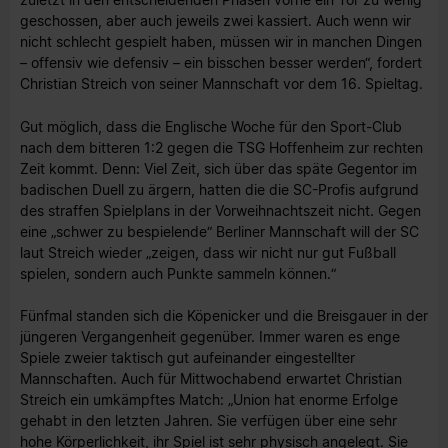
geschossen, aber auch jeweils zwei kassiert. Auch wenn wir
nicht schlecht gespielt haben, müssen wir in manchen Dingen
– offensiv wie defensiv – ein bisschen besser werden“, fordert
Christian Streich von seiner Mannschaft vor dem 16. Spieltag.
Gut möglich, dass die Englische Woche für den Sport-Club
nach dem bitteren 1:2 gegen die TSG Hoffenheim zur rechten
Zeit kommt. Denn: Viel Zeit, sich über das späte Gegentor im
badischen Duell zu ärgern, hatten die die SC-Profis aufgrund
des straffen Spielplans in der Vorweihnachtszeit nicht. Gegen
eine „schwer zu bespielende“ Berliner Mannschaft will der SC
laut Streich wieder „zeigen, dass wir nicht nur gut Fußball
spielen, sondern auch Punkte sammeln können.“
Fünfmal standen sich die Köpenicker und die Breisgauer in der
jüngeren Vergangenheit gegenüber. Immer waren es enge
Spiele zweier taktisch gut aufeinander eingestellter
Mannschaften. Auch für Mittwochabend erwartet Christian
Streich ein umkämpftes Match: „Union hat enorme Erfolge
gehabt in den letzten Jahren. Sie verfügen über eine sehr
hohe Körperlichkeit, ihr Spiel ist sehr physisch angelegt. Sie